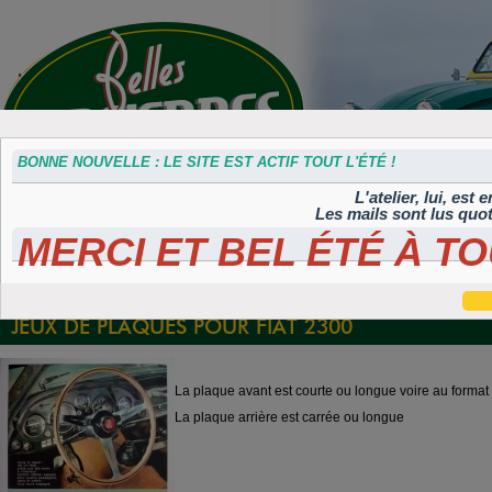
BONNE NOUVELLE : LE SITE EST ACTIF TOUT L'ÉTÉ !
L'atelier, lui, est
Les mails sont lus quo
MERCI ET BEL ÉTÉ À TO
Accessoires
Plaques 3D
Plaques
Plaques
Plaques
divers
Maillefaud et
immatriculation
autocollantes et
peintes
GH
embouties
rétroéclairées
TIFLEX
JEUX DE PLAQUES POUR FIAT 2300
La plaque avant est courte ou longue voire au format 
La plaque arrière est carrée ou longue