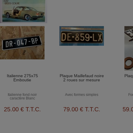
Italienne 275x75
Plaque Maillefaud noire
Plaq
Emboutie
2 roues sur mesure
Italienne fond noir
Avec formes simples
Fo
caractère Blanc
25
.00
€
T.T.C.
79
.00
€
T.T.C.
59
.