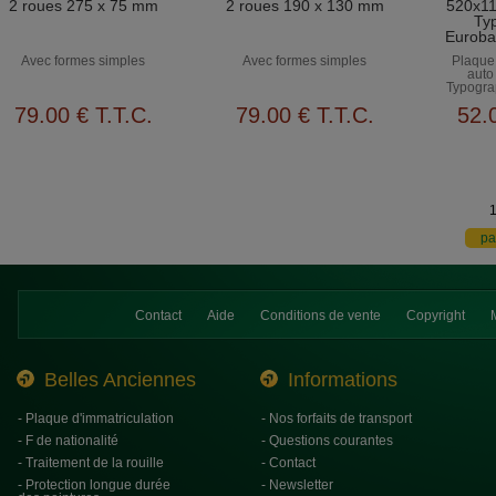
2 roues 275 x 75 mm
2 roues 190 x 130 mm
520x11
Typ
Euroba
Avec formes simples
Avec formes simples
Plaque 
auto
Typogra
79
.00
€
T.T.C.
79
.00
€
T.T.C.
52
.
Contact
Aide
Conditions de vente
Copyright
Belles Anciennes
Informations
- Plaque d'immatriculation
- Nos forfaits de transport
- F de nationalité
- Questions courantes
- Traitement de la rouille
- Contact
- Protection longue durée
- Newsletter