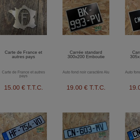
Carte de France et
Carrée standard
Car
autres pays
300x200 Emboutie
305x
Carte de France et autres
Auto fond noir caractère Alu
Auto fon
pays
15
.00
€
T.T.C.
19
.00
€
T.T.C.
19
.