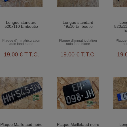
Longue standard
Longue standard
Lon
520x110 Emboutie
49x10 Emboutie
520x11
h
Plaque d'immatriculation
Plaque d'immatriculation
Plaque 
auto fond blanc
auto fond blanc
au
19
.00
€
T.T.C.
19
.00
€
T.T.C.
19
.
Plaque Maillefaud noire
Plaque Maillefaud noire
Lon