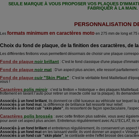
SEULE MARQUE À VOUS PROPOSER VOS PLAQUES D'IMMATR
FABRIQUER À LA MAIN.
PERSONNALISATION D
formats minimum en caractères moto
Les
en 275 mm de long et 75
Choix du fond de plaque, de la finition des caractères, de 
Les différentes finitions vous permettent désormais de choisir une plaque correspo
Fond de plaque
noir brillant
: C'est le fond classique d'une plaque d'immatr
Fond de plaque
noir mat
: D'un aspect plus ancien, elle ressort parfaitement 
Fond de plaque
cuir "Skin Plate"
: C'est le véritable fond Maillefaud d'ép
vous !
Caractères
polis miroir
: c’est la finition « historique » des plaques Maillefaud.
frottement en lavant l’auto pour retirer un insecte collé sur la plaque). Ils demand
Associés à un fond brillant
, ils donnent ce côté luxueux au véhicule sur lequel la
A
ssociés à un fond mat
, la différence de brillance fait ressortir leur relief.
A
ssociés à un fond cuir "skin plate"
, ils ressortent de façon spectaculaire, l'aspe
Caractères
polis brossés
: avec cette finition plus satinée, vous avez égale
u
pour avoir cet aspect plus ancien. Entretenus rég
lièrement avec ALU’ECLAT, ils vo
Associés à un fond brillant
et entretenus régulièrement, ils conservent un aspect lu
Associés à un fond mat
en les laissant vieillir, ils vont donner un aspect « Vintag
A
ssociés à un fond cuir "skin plate"
, le contraste entre l'effet brossé des caractèr