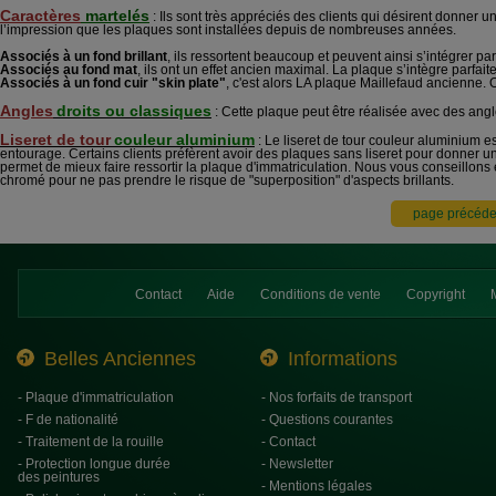
Caractères
martelés
: Ils sont très appréciés des clients qui désirent donne
l’impression que les plaques sont installées depuis de nombreuses années.
Associés à un fond brillant
, ils ressortent beaucoup et peuvent ainsi s’intégrer par
Associés au fond mat
, ils ont un effet ancien maximal. La plaque s’intègre parfai
Associés à un fond cuir "skin plate"
, c'est alors LA plaque Maillefaud ancienne. O
Angles
droits ou classiques
: Cette plaque peut être réalisée avec des angl
Liseret de tour
couleur aluminium
: Le liseret de tour couleur aluminium es
entourage. Certains clients préfèrent avoir des plaques sans liseret pour donner un a
permet de mieux faire ressortir la plaque d'immatriculation. Nous vous conseillons
chromé pour ne pas prendre le risque de "superposition" d'aspects brillants.
Contact
Aide
Conditions de vente
Copyright
Belles Anciennes
Informations
- Plaque d'immatriculation
- Nos forfaits de transport
- F de nationalité
- Questions courantes
- Traitement de la rouille
- Contact
- Protection longue durée
- Newsletter
des peintures
- Mentions légales