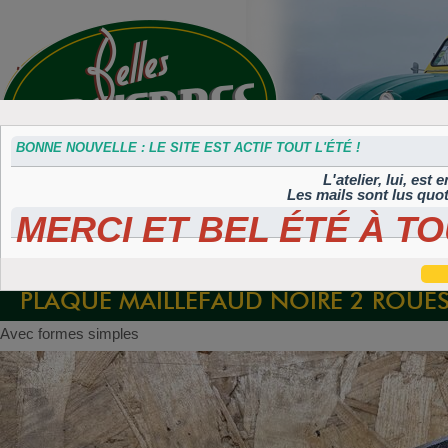
BONNE NOUVELLE : LE SITE EST ACTIF TOUT L'ÉTÉ !
L'atelier, lui, est
Les mails sont lus quo
MERCI ET BEL ÉTÉ À TO
Accessoires
Plaques 3D
Plaques
Plaques
Plaques
divers
Maillefaud et
immatriculation
autocollantes et
peintes
GH
embouties
rétroéclairées
TIFLEX
PLAQUE MAILLEFAUD NOIRE 2 ROUES
Avec formes simples