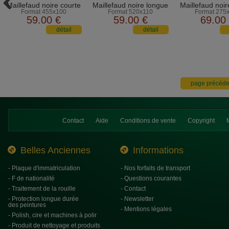
Maillefaud noire courte
Maillefaud noire longue
Maillefaud noir
Format 455x100
Format 520x110
Format 275
59
.00
€
59
.00
€
69
.00
Contact
Aide
Conditions de vente
Copyright
Belles Anciennes
Informations
- Plaque d'immatriculation
- Nos forfaits de transport
- F de nationalité
- Questions courantes
- Traitement de la rouille
- Contact
- Protection longue durée
- Newsletter
des peintures
- Mentions légales
- Polish, cire et machines à polir
- Produit de nettoyage et produits