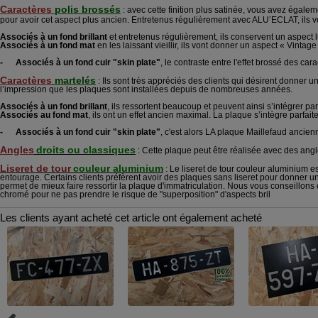
Caractères
polis brossés
: avec cette finition plus satinée, vous avez égale
u
pour avoir cet aspect plus ancien. Entretenus rég
lièrement avec ALU’ECLAT, ils vo
Associés à un fond brillant
et entretenus régulièrement, ils conservent un aspect lu
Associés à un fond mat
en les laissant vieillir, ils vont donner un aspect « Vintag
- Associés à un fond cuir "skin plate"
, le contraste entre l'effet brossé des car
Caractères
martelés
: Ils sont très appréciés des clients qui désirent donne
l’impression que les plaques sont installées depuis de nombreuses années.
Associés à un fond brillant
, ils ressortent beaucoup et peuvent ainsi s’intégrer par
Associés au fond mat
, ils ont un effet ancien maximal. La plaque s’intègre parfai
- Associés à un fond cuir "skin plate"
, c'est alors LA plaque Maillefaud ancienn
Angles
droits ou classiques
: Cette plaque peut être réalisée avec des angl
Liseret de tour
couleur aluminium
: Le liseret de tour couleur aluminium es
entourage. Certains clients préfèrent avoir des plaques sans liseret pour donner un a
permet de mieux faire ressortir la plaque d'immatriculation. Nous vous conseillons
chromé pour ne pas prendre le risque de "superposition" d'aspects bril
Les clients ayant acheté cet article ont également acheté