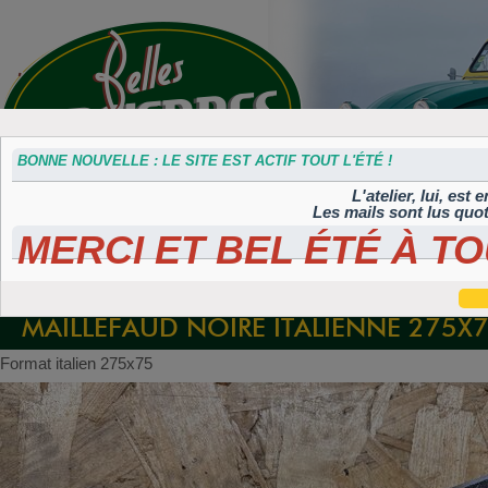
BONNE NOUVELLE : LE SITE EST ACTIF TOUT L'ÉTÉ !
L'atelier, lui, est
Les mails sont lus quo
MERCI ET BEL ÉTÉ À TO
Accessoires
Plaques 3D
Plaques
Plaques
Plaques
divers
Maillefaud et
immatriculation
autocollantes et
peintes
GH
embouties
rétroéclairées
TIFLEX
MAILLEFAUD NOIRE ITALIENNE 275X
Format italien 275x75