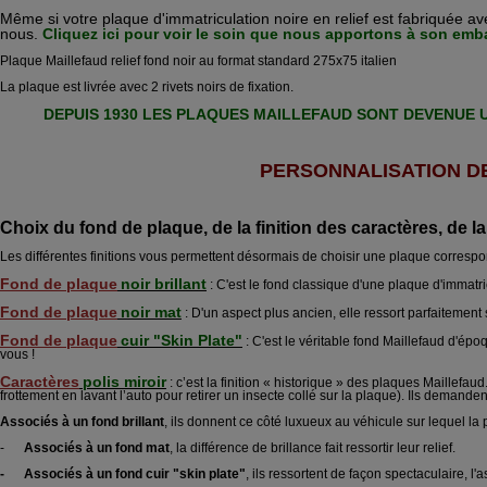
Même si votre plaque d'immatriculation noire en relief est fabriquée avec
nous.
Cliquez ici pour voir le soin que nous apportons à son emb
Plaque Maillefaud relief fond noir au format standard 275x75 italien
La plaque est livrée avec 2 rivets noirs de fixation.
DEPUIS 1930 LES PLAQUES MAILLEFAUD SONT DEVENUE U
PERSONNALISATION D
Choix du fond de plaque, de la finition des caractères, de 
Les différentes finitions vous permettent désormais de choisir une plaque correspo
Fond de plaque
noir brillant
: C'est le fond classique d'une plaque d'immatr
Fond de plaque
noir mat
: D'un aspect plus ancien, elle ressort parfaitement 
Fond de plaque
cuir "Skin Plate"
: C'est le véritable fond Maillefaud d'ép
vous !
Caractères
polis miroir
: c’est la finition « historique » des plaques Maillefaud.
frottement en lavant l’auto pour retirer un insecte collé sur la plaque). Ils demand
Associés à un fond brillant
, ils donnent ce côté luxueux au véhicule sur lequel la
-
Associés à un fond mat
, la différence de brillance fait ressortir leur relief.
- Associés à un fond cuir "skin plate"
, ils ressortent de façon spectaculaire, l