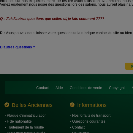
efficaces sur nos étiquettes, merci de les lire avant utilisation. Néanmoins, nou
Venez également nous poser des questions lors des salons, nous auront plaisir à vous
Q : J'ai d'autres questions que celles-ci, je fais comment ????
R :
Vous pouvez nous laisser votre question sur la rubrique contact du site ou bien
D'autres questions ?
Contact
Aide
Conditions de vente
Copyright
Belles Anciennes
Informations
- Plaque d'immatriculation
- Nos forfaits de transport
- F de nationalité
- Questions courantes
- Traitement de la rouille
- Contact