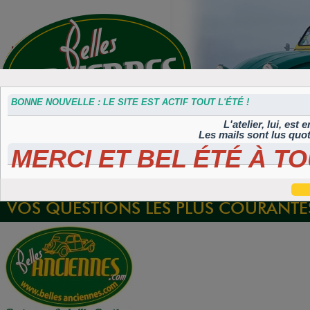
BONNE NOUVELLE : LE SITE EST ACTIF TOUT L'ÉTÉ !
L'atelier, lui, est
Les mails sont lus quo
MERCI ET BEL ÉTÉ À TO
Accessoires
Plaques 3D
Plaques
Plaques
Plaques
divers
Maillefaud et
immatriculation
autocollantes et
peintes
GH
embouties
rétroéclairées
TIFLEX
VOS QUESTIONS LES PLUS COURANTE