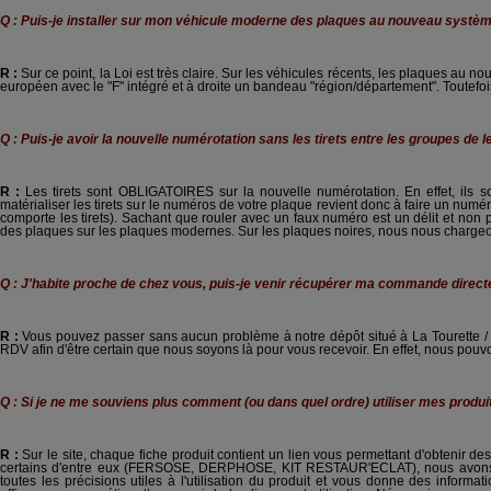
Q : Puis-je installer sur mon véhicule moderne des plaques au nouveau systèm
R :
Sur ce point, la Loi est très claire. Sur les véhicules récents, les plaques
européen avec le "F" intégré et à droite un bandeau "région/département". Toutefo
Q : Puis-je avoir la nouvelle numérotation sans les tirets entre les groupes de le
R :
Les tirets sont OBLIGATOIRES sur la nouvelle numérotation. En effet, ils son
matérialiser les tirets sur le numéros de votre plaque revient donc à faire un num
comporte les tirets). Sachant que rouler avec un faux numéro est un délit et non pl
des plaques sur les plaques modernes. Sur les plaques noires, nous nous chargeons
Q : J'habite proche de chez vous, puis-je venir récupérer ma commande direc
R :
Vous pouvez passer sans aucun problème à notre dépôt situé à La Tourette / 
RDV afin d'être certain que nous soyons là pour vous recevoir. En effet, nous pou
Q : Si je ne me souviens plus comment (ou dans quel ordre) utiliser mes produits
R :
Sur le site, chaque fiche produit contient un lien vous permettant d'obtenir des
certains d'entre eux (FERSOSE, DERPHOSE, KIT RESTAUR'ECLAT), nous avons éd
toutes les précisions utiles à l'utilisation du produit et vous donne des inform