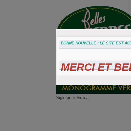
BONNE NOUVELLE : LE SITE EST ACT
MERCI ET BEL
Accessoires
Plaques 3D
Plaque
divers
Maillefaud et
immatricu
GH
embouti
MONOGRAMME VERS
Sigle pour Simca