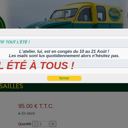
IF TOUT L'ÉTÉ !
L'atelier, lui, est en congés du 10 au 21 Août !
Les mails sont lus quotidiennement alors n'hésitez pas.
 ÉTÉ À TOUS !
s
Plaques
Plaques
Traitement
Polish, cires et
lation
autocollantes et
peintes
Corrosion
machines à polir
es
rétroéclairées
TIFLEX
AILLES
95
.00
€
T.T.C.
En stock
Quantité