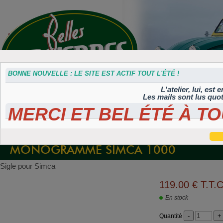
BONNE NOUVELLE : LE SITE EST ACTIF TOUT L'ÉTÉ !
L'atelier, lui, est
Les mails sont lus quo
MERCI ET BEL ÉTÉ À TO
Accessoires
Plaques 3D
Plaques
Plaques
Plaques
divers
Maillefaud et
immatriculation
autocollantes et
peintes
GH
embouties
rétroéclairées
TIFLEX
MONOGRAMME SIMCA 1000
Sigle pour Simca
119
.00
€
T.T.C
En stock
Quantité