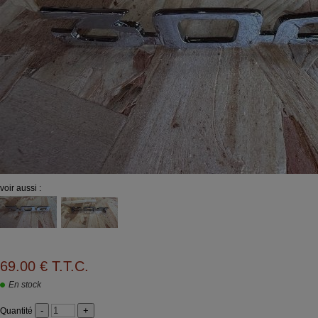
voir aussi :
69
.00
€
T.T.C.
En stock
Quantité