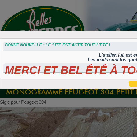
BONNE NOUVELLE : LE SITE EST ACTIF TOUT L'ÉTÉ !
L'atelier, lui, est
Les mails sont lus quo
MERCI ET BEL ÉTÉ À TO
Accessoires
Plaques 3D
Plaques
Plaques
Plaques
divers
Maillefaud et
immatriculation
autocollantes et
peintes
GH
embouties
rétroéclairées
TIFLEX
MONOGRAMME PEUGEOT 304 PETIT
Sigle pour Peugeot 304