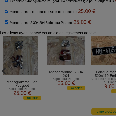
Cet article :
Monogramme Peugeot 304 petit fomat Sigle pour Peugeot 304
25.00
€
Monogramme Lion Peugeot Sigle pour Peugeot
25.00
€
Monogramme S 304 204 Sigle pour Peugeot
Les clients ayant acheté cet article ont également acheté
Monogramme S 304
Longue sta
204
520x110 Emb
Sigle pour Peugeot
Auto fond noir car
Monogramme Lion
25
.00
€
ou Blan
Peugeot
19
.00
Sigle pour Peugeot
25
.00
€