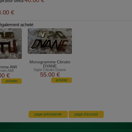
40.00
€
gle pour Simca
8.00
€
t également acheté
Monogramme Citroën
DYANE
mme AMI
Sigle Citroën Dyane
troën AMI
55
.00
€
00
€