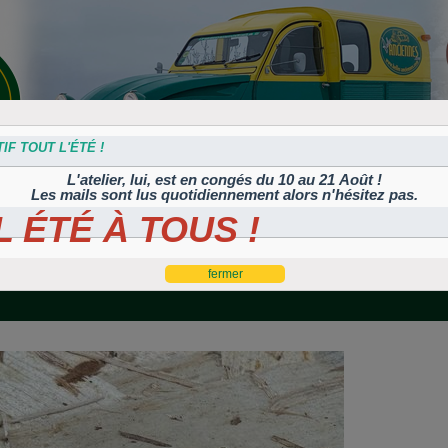
IF TOUT L'ÉTÉ !
L'atelier, lui, est en congés du 10 au 21 Août !
Les mails sont lus quotidiennement alors n'hésitez pas.
 ÉTÉ À TOUS !
s
Plaques
Plaques
Traitement
Polish, cires et
lation
autocollantes et
peintes
Corrosion
machines à polir
es
rétroéclairées
TIFLEX