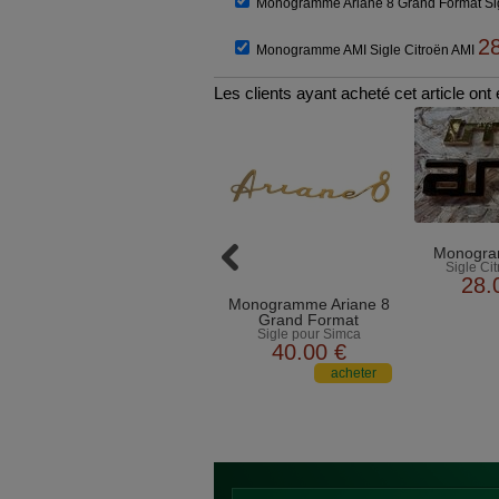
Monogramme Ariane 8 Grand Format Si
2
Monogramme AMI Sigle Citroën AMI
Les clients ayant acheté cet article on
Monogra
Sigle Ci
28
.
Monogramme Ariane 8
Grand Format
Sigle pour Simca
40
.00
€