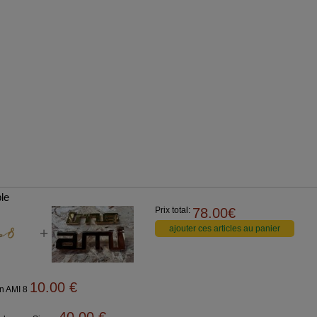
le
Prix total:
78.00
€
+
10.00
€
n AMI 8