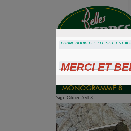
BONNE NOUVELLE : LE SITE EST ACT
MERCI ET BEL
Accessoires
Plaques 3D
Plaque
divers
Maillefaud et
immatricu
GH
embouti
MONOGRAMME 8
Sigle Citroën AMI 8