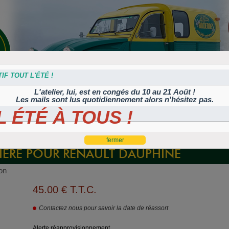
IF TOUT L'ÉTÉ !
L'atelier, lui, est en congés du 10 au 21 Août !
Les mails sont lus quotidiennement alors n'hésitez pas.
 ÉTÉ À TOUS !
s
Plaques
Plaques
Traitement
Polish, cires et
lation
autocollantes et
peintes
Corrosion
machines à polir
es
rétroéclairées
TIFLEX
RIÈRE POUR RENAULT DAUPHINE
ion
45
.00
€
T.T.C.
Contactez nous pour savoir la date de réassort
Alerte réapprovisionnement