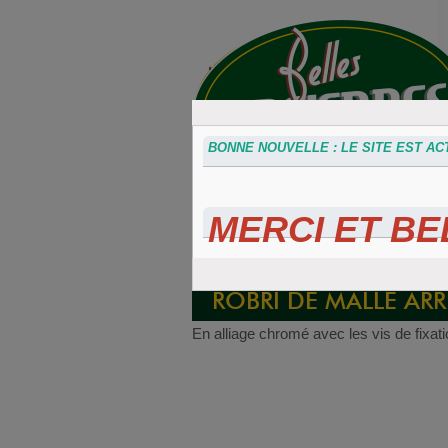
BONNE NOUVELLE : LE SITE EST ACT
MERCI ET BEL
Accessoires
Plaques 3D
Plaque
divers
Maillefaud et
immatricu
GH
embouti
ROBRI DE MALLE AR
En alliage chromé avec les vis de fixat