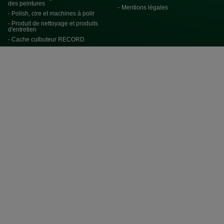
des peintures
- Mentions légales
- Polish, cire et machines à polir
- Produit de nettoyage et produits
d'entretien
- Cache culbuteur RECORD