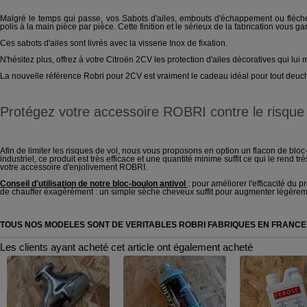
Malgré le temps qui passe, vos Sabots d'ailes, embouts d'échappement ou fléch
polis à la main pièce par pièce. Cette finition et le sérieux de la fabrication vous 
Ces sabots d'ailes sont livrés avec la visserie Inox de fixation.
N'hésitez plus, offrez à votre Citroën 2CV les protection d'ailes décoratives qui lui
La nouvelle référence Robri pour 2CV est vraiment le cadeau idéal pour tout deuch
Protégez votre accessoire ROBRI contre le risque
Afin de limiter les risques de vol, nous vous proposons en option un flacon de blo
industriel, ce produit est très efficace et une quantité minime suffit ce qui le rend
votre accessoire d'enjolivement ROBRI.
Conseil d'utilisation de notre bloc-boulon antivol
: pour améliorer l'efficacité du 
de chauffer éxagérément : un simple sèche cheveux suffit pour augmenter légèrem
TOUS NOS MODELES SONT DE VERITABLES ROBRI FABRIQUES EN FRANCE
Les clients ayant acheté cet article ont également acheté