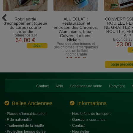
Robri sortie
ALU’ECLAT :
CONVERTISS
d'échappement (queue
Restauration et
ROUILLE FE
de carpe) courte
entretien des Chromes,
NE GRATTEZ 
arrondie
Aluminiums, Inox,
ROUILLE, F
Référence 314
Cuivres, Laitons,
LA !!!
64
.00
€
Nickels…
Bidon de 25
23
.00
Pour des aluminiums et
des chromes remarquables
avec un brillant
incomparable
19
.00
€
Contact
Aide
Conditions de vente
Copyright
Belles Anciennes
Informations
- Plaque d'immatriculation
- Nos forfaits de transport
- F de nationalité
- Questions courantes
- Traitement de la rouille
- Contact
- Protection longue durée
- Newsletter