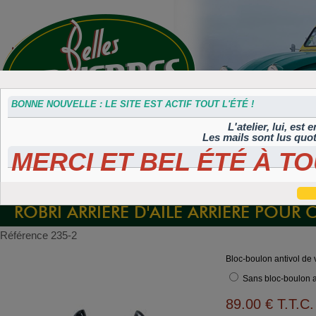
BONNE NOUVELLE : LE SITE EST ACTIF TOUT L'ÉTÉ !
L'atelier, lui, est
Les mails sont lus quo
MERCI ET BEL ÉTÉ À TO
Accessoires
Plaques 3D
Plaques
Plaques
Plaques
divers
Maillefaud et
immatriculation
autocollantes et
peintes
GH
embouties
rétroéclairées
TIFLEX
ROBRI ARRIÈRE D'AILE ARRIÈRE POUR
Référence 235-2
Bloc-boulon antivol de
Sans bloc-boulon a
89
.00
€
T.T.C.