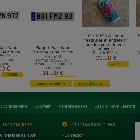
CUIR'ECLAT pour
S
restaurer et entretenir
tous les cuirs de votre
aillefaud
Plaque Maillefaud
véhicule
lief courte
blanche relief courte
Bion de 500 ml
B
5x100 sur
45.5x10
29
.00
€
ns bandeau
Format 455x100 sur
péen
mesure avec bandeau
00
€
européen
61
.00
€
ditions de vente
Copyright
Mentions légales
Design : Kevin Beunard
Informations
Informations client
os forfaits de transport
- Connexion