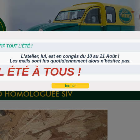
IF TOUT L'ÉTÉ !
L'atelier, lui, est en congés du 10 au 21 Août !
Les mails sont lus quotidiennement alors n'hésitez pas.
 ÉTÉ À TOUS !
s
Plaques
Plaques
Traitement
Polish, cires et
lation
autocollantes et
peintes
Corrosion
machines à polir
es
rétroéclairées
TIFLEX
D HOMOLOGUÉE SIV