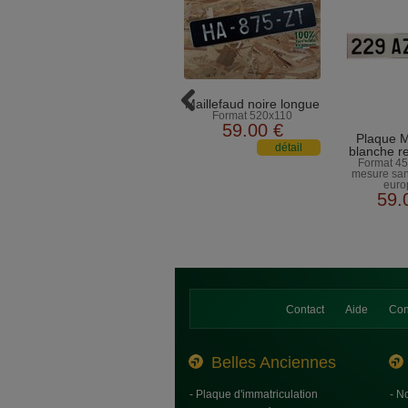
Maillefaud noire longue
Format 520x110
59
.00
€
Plaque M
blanche re
Format 45
mesure sa
euro
59
.
Contact
Aide
Con
Belles Anciennes
- Plaque d'immatriculation
- N