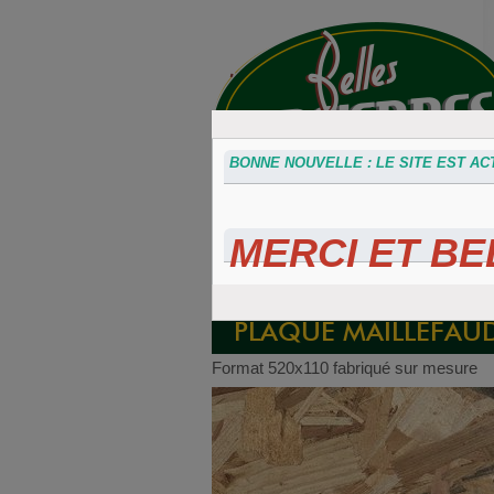
BONNE NOUVELLE : LE SITE EST ACT
MERCI ET BEL
Accessoires
Plaques 3D
Plaque
divers
Maillefaud et
immatricu
GH
embouti
PLAQUE MAILLEFAU
Format 520x110 fabriqué sur mesure