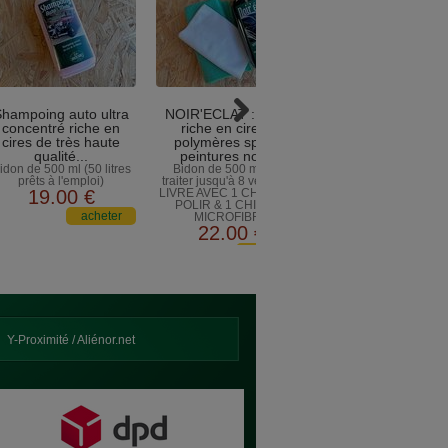
hampoing auto ultra
NOIR'ECLAT : Polish
Lot de 3 chiffon
concentré riche en
riche en cires et
microfibre : idéal 
cires de très haute
polymères spécial
faire briller apr
qualité...
peintures noires
l'application de
idon de 500 ml (50 litres
Bidon de 500 ml pour
produits, pour nett
prêts à l'emploi)
traiter jusqu'à 8 véhicules
la carrosserie, l
19
.00
€
LIVRE AVEC 1 CHIFFON A
tableau de bord.
POLIR & 1 CHIFFON
Chiffon micro-fibre : lo
MICROFIBRE
(le 3ème offert)
22
.00
€
7
.00
€
Y-Proximité / Aliénor.net