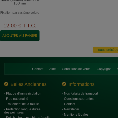
150 mn
Fixation par système velcro
12
.00
€
T.T.C.
Contact
Aide
Conditions de vente
Copyright
Belles Anciennes
Informations
- Plaque d'immatriculation
- Nos forfaits de transport
- F de nationalité
- Questions courantes
- Traitement de la rouille
- Contact
- Protection longue durée
- Newsletter
des peintures
- Mentions légales
- Polish, cire et machines à polir