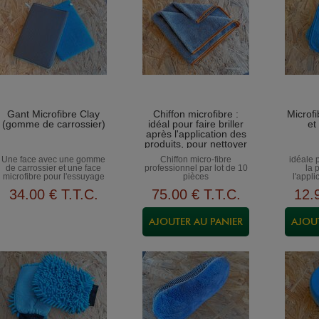
Gant Microfibre Clay
Chiffon microfibre :
Microfi
(gomme de carrossier)
idéal pour faire briller
et
après l'application des
produits, pour nettoyer
la carrosserie, le
Une face avec une gomme
Chiffon micro-fibre
idéale 
tableau de bord...
de carrossier et une face
professionnel par lot de 10
la 
microfibre pour l'essuyage
pièces
l'appli
34
.00
€
T.T.C.
75
.00
€
T.T.C.
12
.