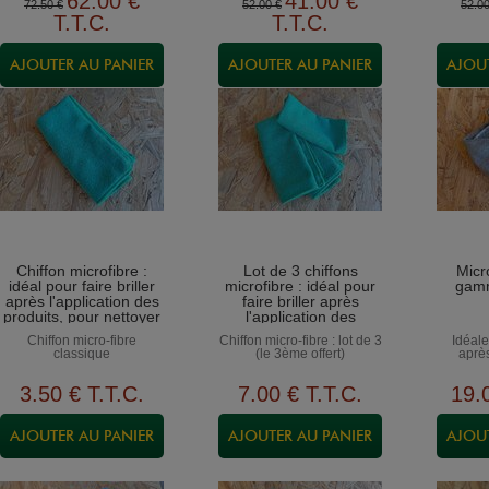
62
.00
€
41
.00
€
spécifiques pour l'utilisation
72
.50
€
52
.00
€
52
.0
T.T.C.
T.T.C.
Chiffon microfibre :
Lot de 3 chiffons
Micr
idéal pour faire briller
microfibre : idéal pour
gamm
après l'application des
faire briller après
produits, pour nettoyer
l'application des
la carrosserie, le
produits, pour nettoyer
Chiffon micro-fibre
Chiffon micro-fibre : lot de 3
Idéale
tableau de bord...
la carrosserie, le
classique
(le 3ème offert)
après
tableau de bord...
3
.50
€
T.T.C.
7
.00
€
T.T.C.
19
.