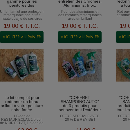
gamme pour les
entretien des Chromes,
redonn
peintures des
Aluminiums, Inox,
à tou
carrosseries, les
Cuivres, Laitons,
par
Un brillant et une protection
Pour des aluminiums et
Retrouv
aluminiums, les
Nickels…
remarquable par la très
des chromes remarquables
et satin
chromes...
haute qualité de ses cires
avec un brillant
et polymères hauts de
incomparable
19
.00
€
T.T.C.
19
.00
€
T.T.C.
19
.
gamme
Le kit complet pour
"COFFRET
"COF
redonner un beau
SHAMPOING AUTO"
SAN
brillant à votre peinture
de 3 produits pour
produi
noire fanée
nettoyer tout l'extérieur
tout l'
de votre véhicule
1 Bidon de
OFFRE SPECIALE AVEC
OFFRE
RESTAUR'ECLAT, 1 bidon
20 % DE REMISE !
20 
de NOIR'ECLAT, 1 bidon de
CIR'ECLAT et les chiffons