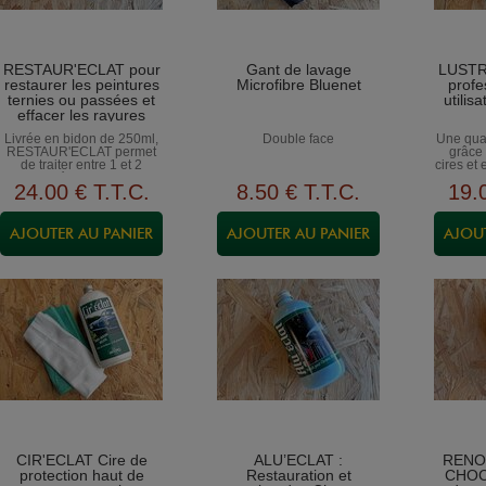
RESTAUR'ECLAT pour
Gant de lavage
LUSTR'
restaurer les peintures
Microfibre Bluenet
profe
ternies ou passées et
utilis
effacer les rayures
importantes
Livrée en bidon de 250ml,
Double face
Une qual
RESTAUR'ECLAT permet
grâce 
de traiter entre 1 et 2
cires et
véhicules.
de gam
24
.00
€
T.T.C.
8
.50
€
T.T.C.
19
.
CHIFF
CHIFF
CIR'ECLAT Cire de
ALU’ECLAT :
RENO
protection haut de
Restauration et
CHOC