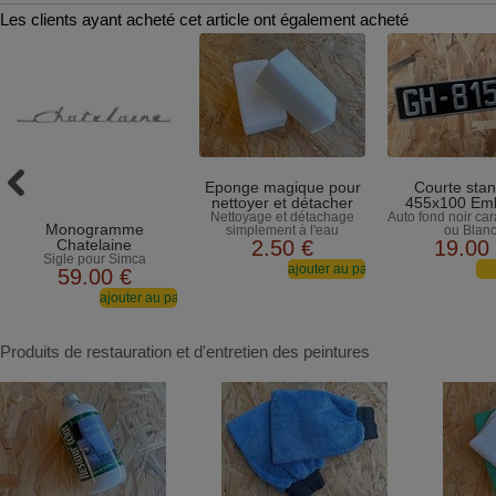
Les clients ayant acheté cet article ont également acheté
Eponge magique pour
Courte sta
nettoyer et détacher
455x100 Emb
Nettoyage et détachage
Auto fond noir car
Monogramme
simplement à l'eau
ou Blan
Chatelaine
2
.50
€
19
.00
Sigle pour Simca
59
.00
€
Produits de restauration et d'entretien des peintures