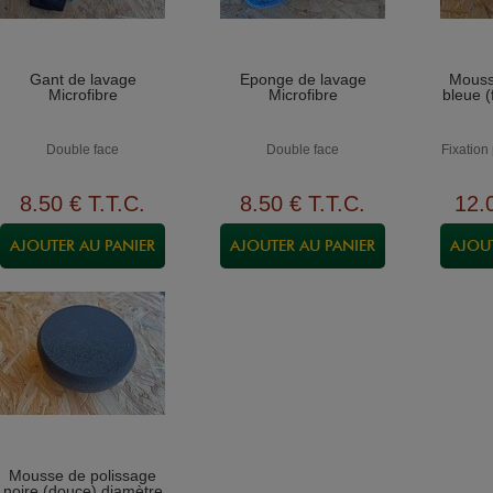
Gant de lavage
Eponge de lavage
Mouss
Microfibre
Microfibre
bleue 
Double face
Double face
Fixation
8
.50
€
T.T.C.
8
.50
€
T.T.C.
12
.
Mousse de polissage
noire (douce) diamètre