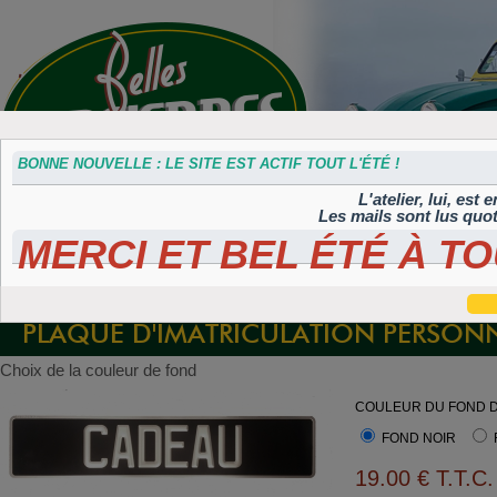
BONNE NOUVELLE : LE SITE EST ACTIF TOUT L'ÉTÉ !
L'atelier, lui, est
Les mails sont lus quo
MERCI ET BEL ÉTÉ À TO
Accessoires
Plaques 3D
Plaques
Plaques
Plaques
divers
Maillefaud et
immatriculation
autocollantes et
peintes
GH
embouties
rétroéclairées
TIFLEX
PLAQUE D'IMATRICULATION PERSONN
Choix de la couleur de fond
COULEUR DU FOND D
FOND NOIR
19
.00
€
T.T.C.