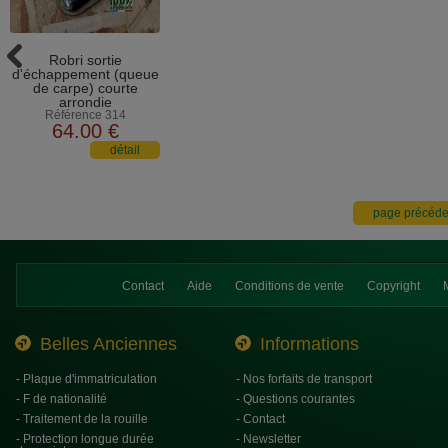
Robri sortie
d'échappement (queue
de carpe) courte
arrondie
Référence 314
64
.00
€
Contact
Aide
Conditions de vente
Copyright
Belles Anciennes
Informations
- Plaque d'immatriculation
- Nos forfaits de transport
- F de nationalité
- Questions courantes
- Traitement de la rouille
- Contact
- Protection longue durée
- Newsletter