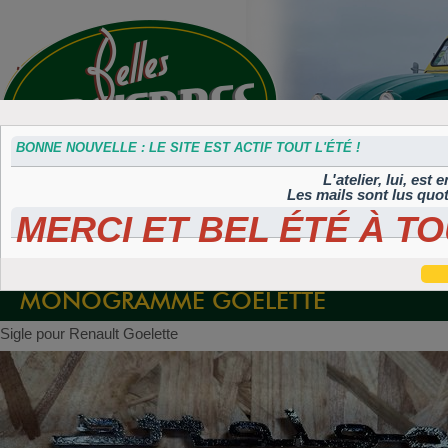
BONNE NOUVELLE : LE SITE EST ACTIF TOUT L'ÉTÉ !
L'atelier, lui, est
Les mails sont lus quo
MERCI ET BEL ÉTÉ À TO
Accessoires
Plaques 3D
Plaques
Plaques
Plaques
divers
Maillefaud et
immatriculation
autocollantes et
peintes
GH
embouties
rétroéclairées
TIFLEX
MONOGRAMME GOELETTE
Sigle pour Renault Goelette