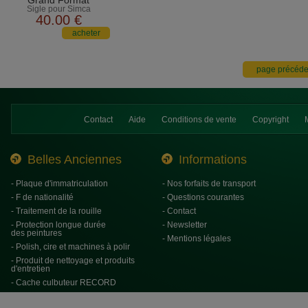
Grand Format
Sigle pour Simca
40
.00
€
Contact
Aide
Conditions de vente
Copyright
Belles Anciennes
Informations
- Plaque d'immatriculation
- Nos forfaits de transport
- F de nationalité
- Questions courantes
- Traitement de la rouille
- Contact
- Protection longue durée
- Newsletter
des peintures
- Mentions légales
- Polish, cire et machines à polir
- Produit de nettoyage et produits
d'entretien
- Cache culbuteur RECORD