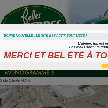
BONNE NOUVELLE : LE SITE EST ACTIF TOUT L'ÉTÉ !
L'atelier, lui, est
Les mails sont lus quo
MERCI ET BEL ÉTÉ À TO
Accessoires
Plaques 3D
Plaques
Plaques
Plaques
divers
Maillefaud et
immatriculation
autocollantes et
peintes
GH
embouties
rétroéclairées
TIFLEX
MONOGRAMME 6
Sigle Citroën AMI 6