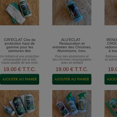
CIR'ECLAT Cire de
ALU’ECLAT :
RENO
protection haut de
Restauration et
CHOC
gamme pour les
entretien des Chromes,
redonn
peintures des
Aluminiums, Inox,
à tou
carrosseries, les
Cuivres, Laitons,
par
Un brillant et une protection
Pour des aluminiums et
Retrouv
aluminiums, les
Nickels…
remarquable par la très
des chromes remarquables
et satin
chromes...
haute qualité de ses cires
avec un brillant
et polymères hauts de
incomparable
19
.00
€
T.T.C.
19
.00
€
T.T.C.
19
.
gamme