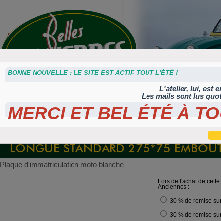
BONNE NOUVELLE : LE SITE EST ACTIF TOUT L'ÉTÉ !
L'atelier, lui, est
Les mails sont lus quo
MERCI ET BEL ÉTÉ À TO
Accessoires
Plaques 3D
Plaques
Plaques
Plaques
divers
Maillefaud et
immatriculation
autocollantes et
peintes
GH
embouties
rétroéclairées
TIFLEX
LONGUE STANDARD 275*75 EMBOUT
Plaque d'immatriculation moto blanche
Lors de l'achat de cett
Anciennes :
30 % de remise su
30 % de remise sur 