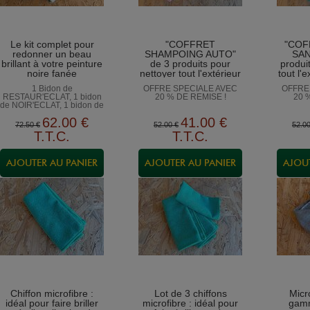
Le kit complet pour
"COFFRET
"COF
redonner un beau
SHAMPOING AUTO"
SAN
brillant à votre peinture
de 3 produits pour
produi
noire fanée
nettoyer tout l'extérieur
tout l'
de votre véhicule
1 Bidon de
OFFRE SPECIALE AVEC
OFFRE
RESTAUR'ECLAT, 1 bidon
20 % DE REMISE !
20 
de NOIR'ECLAT, 1 bidon de
CIR'ECLAT et les chiffons
62
.00
€
41
.00
€
spécifiques pour l'utilisation
72
.50
€
52
.00
€
52
.0
T.T.C.
T.T.C.
Chiffon microfibre :
Lot de 3 chiffons
Micr
idéal pour faire briller
microfibre : idéal pour
gamm