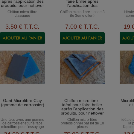
après l'application des
faire briller après
produits, pour nettoyer
l'application des
la carrosserie, le
produits, pour nettoyer
Chiffon micro-fibre
Chiffon micro-fibre : lot de 3
Idéale
tableau de bord...
la carrosserie, le
classique
(le 3ème offert)
après
tableau de bord...
3
.50
€
T.T.C.
7
.00
€
T.T.C.
19
.
Gant Microfibre Clay
Chiffon microfibre :
Microfi
(gomme de carrossier)
idéal pour faire briller
et
après l'application des
produits, pour nettoyer
la carrosserie, le
Une face avec une gomme
Chiffon micro-fibre
idéale 
tableau de bord...
de carrossier et une face
professionnel par lot de 10
la 
microfibre pour l'essuyage
pièces
l'appli