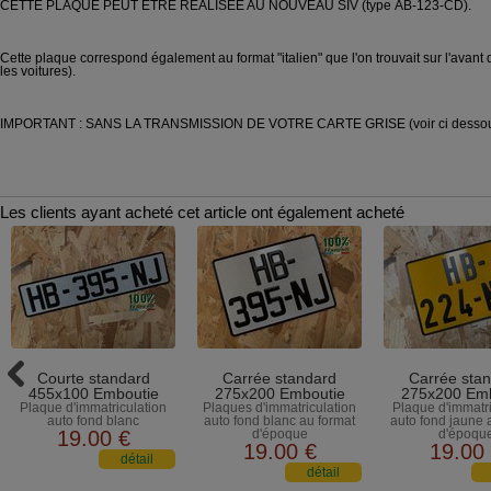
CETTE PLAQUE PEUT ÊTRE REALISEE AU NOUVEAU SIV (type AB-123-CD).
Cette plaque correspond également au format "italien" que l'on trouvait sur l'ava
les voitures).
IMPORTANT : SANS LA TRANSMISSION DE VOTRE CARTE GRISE (voir ci dessous
Les clients ayant acheté cet article ont également acheté
Courte standard
Carrée standard
Carrée sta
455x100 Emboutie
275x200 Emboutie
275x200 Emb
Plaque d'immatriculation
Plaques d'immatriculation
Plaque d'immatri
auto fond blanc
auto fond blanc au format
auto fond jaune 
19
.00
€
d'époque
d'époqu
19
.00
€
19
.00