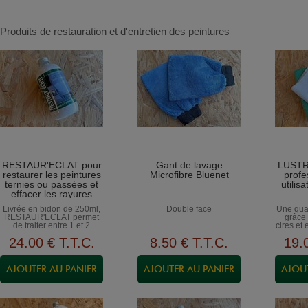
Produits de restauration et d'entretien des peintures
RESTAUR'ECLAT pour
Gant de lavage
LUSTR'
restaurer les peintures
Microfibre Bluenet
profe
ternies ou passées et
utilis
effacer les rayures
importantes
Livrée en bidon de 250ml,
Double face
Une qual
RESTAUR'ECLAT permet
grâce 
de traiter entre 1 et 2
cires et
véhicules.
de gam
24
.00
€
T.T.C.
8
.50
€
T.T.C.
19
.
CHIFF
CHIFF