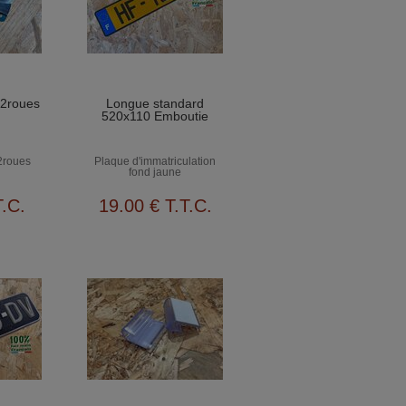
 2roues
Longue standard
520x110 Emboutie
2roues
Plaque d'immatriculation
fond jaune
T.C.
19
.00
€
T.T.C.