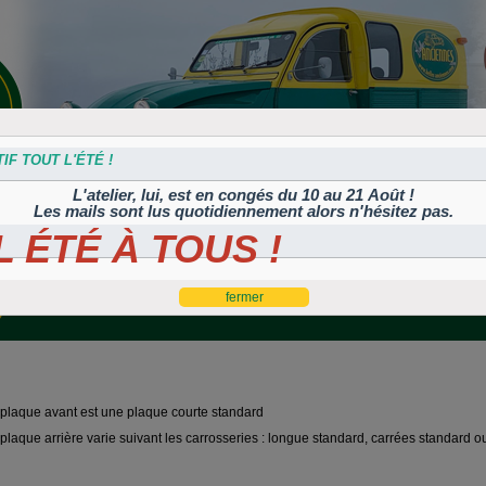
IF TOUT L'ÉTÉ !
L'atelier, lui, est en congés du 10 au 21 Août !
Les mails sont lus quotidiennement alors n'hésitez pas.
 ÉTÉ À TOUS !
s
Plaques
Plaques
Traitement
Polish, cires et
lation
autocollantes et
peintes
Corrosion
machines à polir
es
rétroéclairées
TIFLEX
Y
e avant est une plaque courte standard
 arrière varie suivant les carrosseries : longue standard, carrées standard ou 