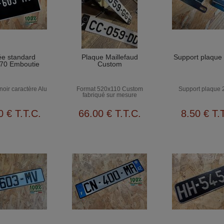
ée standard
Plaque Maillefaud
Support plaque
70 Emboutie
Custom
noir caractère Alu
Format 520x110 Custom
Support plaque 
fabriqué sur mesure
0
€
T.T.C.
66
.00
€
T.T.C.
8
.50
€
T.