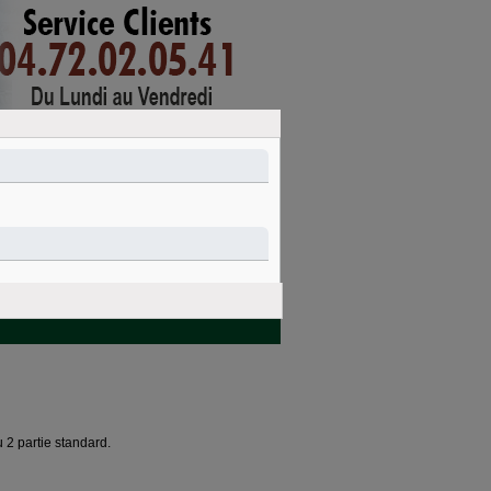
mon compte
connexion
PANIER
Nettoyage et
Idées cadeaux
entretien
2 partie standard.