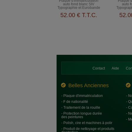
Plaque d'immatriculation
Plaque d
auto fond blanc SIV
auto f
Typographie et Eurobande
Typograp
Allemandes
Al
52
.00
€
T.T.C.
52
.0
Contact
Aide
Con
Belles Anciennes
- Plaque d'immatriculation
- N
- F de nationalité
- Q
- Traitement de la rouille
- C
- Protection longue durée
- N
des peintures
- M
- Polish, cire et machines à polir
- Produit de nettoyage et produits