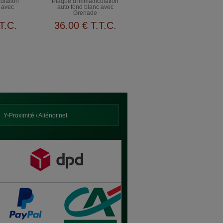
ulation
Plaque d'immatriculation
 avec
auto fond blanc avec
Grenade
T.C.
36
.00
€
T.T.C.
Y-Proximité / Aliénor.net