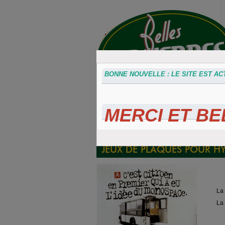
BONNE NOUVELLE : LE SITE EST ACT
MERCI ET BEL
Accessoires
Plaques 3D
Plaque
divers
Maillefaud et
immatricu
GH
embouti
JEUX DE PLAQUES POUR H
La plaqu
La plaque