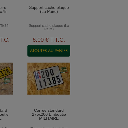
oire
Support cache plaque
5x75
(La Paire)
275x75
Support cache plaque (La
Paire)
T.C.
6
.00
€
T.T.C.
dard
Carrée standard
outie
275x200 Emboutie
E
MILITAIRE