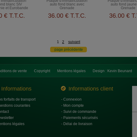
'immatriculation
Plaque d'immatriculation
Plaque d'immatric
ond blanc SIV
auto fond blanc avec
auto fond jaune
hie et Eurobande
Grenade
Grenade
lemandes
0
€
T.T.C.
36
.00
€
T.T.C.
36
.00
€
T.
1
2
suivant
ditions de vente
Copyright
Mentions légales
Design : Kevin Beunard
Informations
Informations client
os forfaits de transport
- Connexion
uestions courantes
- Mon compte
ontact
- Suivi de commande
ewsletter
- Paiements sécurisés
entions légales
- Délai de livraison