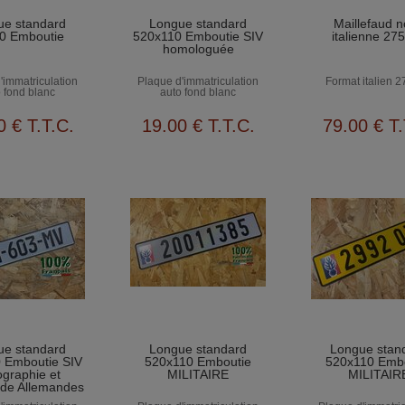
ue standard
Longue standard
Maillefaud n
0 Emboutie
520x110 Emboutie SIV
italienne 27
homologuée
'immatriculation
Plaque d'immatriculation
Format italien 
 fond blanc
auto fond blanc
0
€
T.T.C.
19
.00
€
T.T.C.
79
.00
€
T.
ue standard
Longue standard
Longue stan
 Emboutie SIV
520x110 Emboutie
520x110 Emb
graphie et
MILITAIRE
MILITAIR
de Allemandes