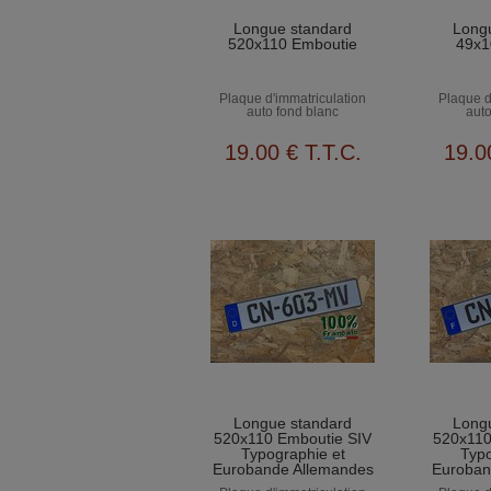
Longue standard
Long
520x110 Emboutie
49x1
Plaque d'immatriculation
Plaque d
auto fond blanc
auto
19
.00
€
T.T.C.
19
.0
Longue standard
Long
520x110 Emboutie SIV
520x110
Typographie et
Typo
Eurobande Allemandes
Euroban