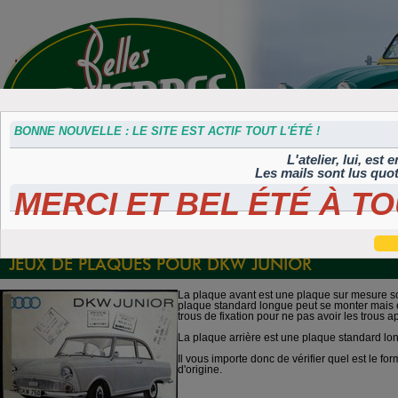
BONNE NOUVELLE : LE SITE EST ACTIF TOUT L'ÉTÉ !
L'atelier, lui, est
Les mails sont lus quo
MERCI ET BEL ÉTÉ À TO
Accessoires
Plaques 3D
Plaques
Plaques
Plaques
divers
Maillefaud et
immatriculation
autocollantes et
peintes
GH
embouties
rétroéclairées
TIFLEX
JEUX DE PLAQUES POUR DKW JUNIOR
La plaque avant est une plaque sur mesure s
plaque standard longue peut se monter mais el
trous de fixation pour ne pas avoir les trous a
La plaque arrière est une plaque standard lo
Il vous importe donc de vérifier quel est le fo
d'origine.