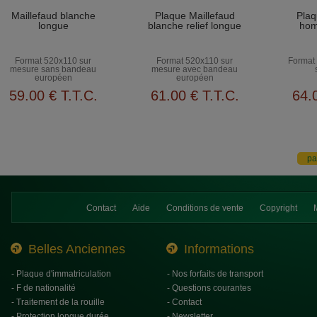
Maillefaud blanche
Plaque Maillefaud
Plaq
longue
blanche relief longue
hom
Format 520x110 sur
Format 520x110 sur
Format
mesure sans bandeau
mesure avec bandeau
européen
européen
59
.00
€
T.T.C.
61
.00
€
T.T.C.
64
.
Contact
Aide
Conditions de vente
Copyright
Belles Anciennes
Informations
- Plaque d'immatriculation
- Nos forfaits de transport
- F de nationalité
- Questions courantes
- Traitement de la rouille
- Contact
- Protection longue durée
- Newsletter