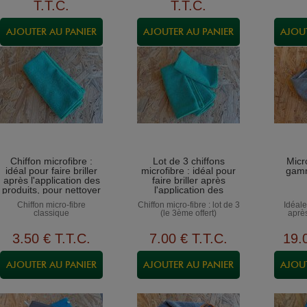
T.T.C.
T.T.C.
Chiffon microfibre :
Lot de 3 chiffons
Micr
idéal pour faire briller
microfibre : idéal pour
gamm
après l'application des
faire briller après
produits, pour nettoyer
l'application des
la carrosserie, le
produits, pour nettoyer
Chiffon micro-fibre
Chiffon micro-fibre : lot de 3
Idéale
tableau de bord...
la carrosserie, le
classique
(le 3ème offert)
après
tableau de bord...
3
.50
€
T.T.C.
7
.00
€
T.T.C.
19
.