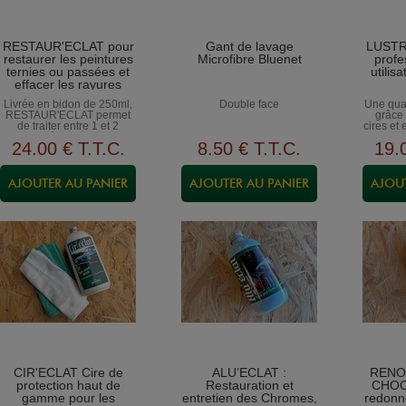
RESTAUR'ECLAT pour
Gant de lavage
LUSTR'
restaurer les peintures
Microfibre Bluenet
profe
ternies ou passées et
utilis
effacer les rayures
importantes
Livrée en bidon de 250ml,
Double face
Une qual
RESTAUR'ECLAT permet
grâce 
de traiter entre 1 et 2
cires et
véhicules.
de gam
24
.00
€
T.T.C.
8
.50
€
T.T.C.
19
.
CHIFF
CHIFF
CIR'ECLAT Cire de
ALU’ECLAT :
RENO
protection haut de
Restauration et
CHOC
gamme pour les
entretien des Chromes,
redonn