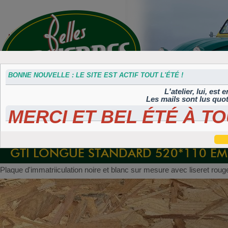
BONNE NOUVELLE : LE SITE EST ACTIF TOUT L'ÉTÉ !
L'atelier, lui, est
Les mails sont lus quo
MERCI ET BEL ÉTÉ À TO
Accessoires
Plaques 3D
Plaques
Plaques
Plaques
divers
Maillefaud et
immatriculation
autocollantes et
peintes
GH
embouties
rétroéclairées
TIFLEX
GTI LONGUE STANDARD 520*110 EM
Plaque d'immatriiculation noire et blanc sur mesure avec liseret roug