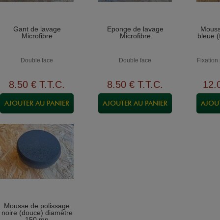
Gant de lavage
Eponge de lavage
Mouss
Microfibre
Microfibre
bleue 
Double face
Double face
Fixation
8
.50
€
T.T.C.
8
.50
€
T.T.C.
12
.
Mousse de polissage
noire (douce) diamètre
150 mn