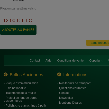
Fixation par système velcro
12
.00
€
T.T.C.
Contact
Aide
Conditions de vente
Copyright
Belles Anciennes
Informations
- Plaque d'immatriculation
- Nos forfaits de transport
- F de nationalité
- Questions courantes
- Traitement de la rouille
- Contact
- Protection longue durée
- Newsletter
des peintures
- Mentions légales
- Polish, cire et machines à polir