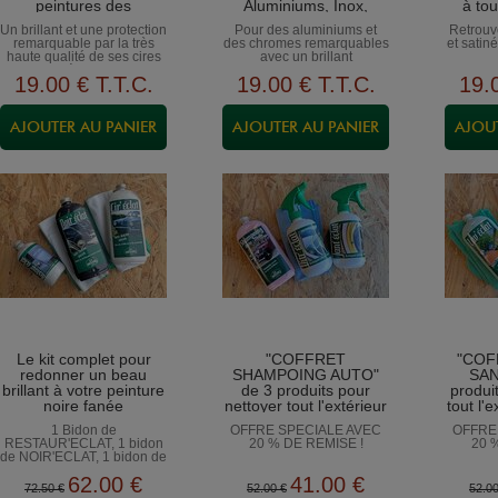
peintures des
Aluminiums, Inox,
à tou
carrosseries, les
Cuivres, Laitons,
par
Un brillant et une protection
Pour des aluminiums et
Retrouv
aluminiums, les
Nickels…
remarquable par la très
des chromes remarquables
et satin
chromes...
haute qualité de ses cires
avec un brillant
et polymères hauts de
incomparable
19
.00
€
T.T.C.
19
.00
€
T.T.C.
19
.
gamme
Le kit complet pour
"COFFRET
"COF
redonner un beau
SHAMPOING AUTO"
SAN
brillant à votre peinture
de 3 produits pour
produi
noire fanée
nettoyer tout l'extérieur
tout l'
de votre véhicule
1 Bidon de
OFFRE SPECIALE AVEC
OFFRE
RESTAUR'ECLAT, 1 bidon
20 % DE REMISE !
20 
de NOIR'ECLAT, 1 bidon de
CIR'ECLAT et les chiffons
62
.00
€
41
.00
€
spécifiques pour l'utilisation
72
.50
€
52
.00
€
52
.0