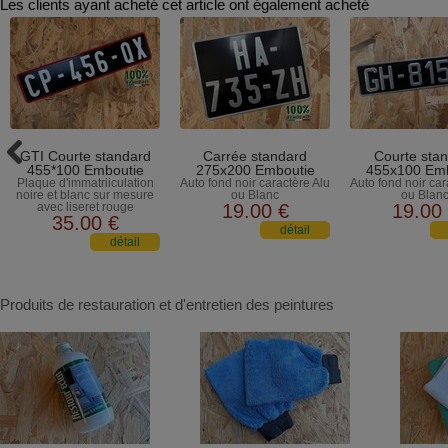
Les clients ayant acheté cet article ont également acheté
GTI Courte standard
Carrée standard
Courte sta
455*100 Emboutie
275x200 Emboutie
455x100 Emb
Plaque d'immatriiculation
Auto fond noir caractère Alu
Auto fond noir car
noire et blanc sur mesure
ou Blanc
ou Blan
avec liseret rouge
19
.00
€
19
.00
35
.00
€
Produits de restauration et d'entretien des peintures