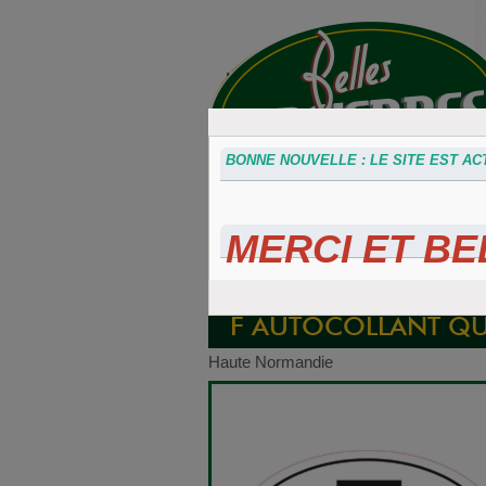
BONNE NOUVELLE : LE SITE EST ACT
MERCI ET BEL
Accessoires
Plaques 3D
Plaque
divers
Maillefaud et
immatricu
GH
embouti
F AUTOCOLLANT QU
Haute Normandie