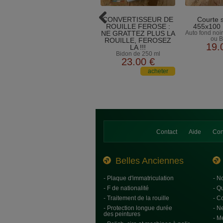
CONVERTISSEUR DE
Courte 
ROUILLE FEROSE :
455x100 
NE GRATTEZ PLUS LA
Auto fond noir
ou B
ROUILLE, FEROSEZ
19
.
LA !!!
Bidon de 250 ml
23
.00
€
Contact
Aide
Con
Belles Anciennes
- Plaque d'immatriculation
- N
- F de nationalité
- Q
- Traitement de la rouille
- C
- Protection longue durée
- N
des peintures
- M