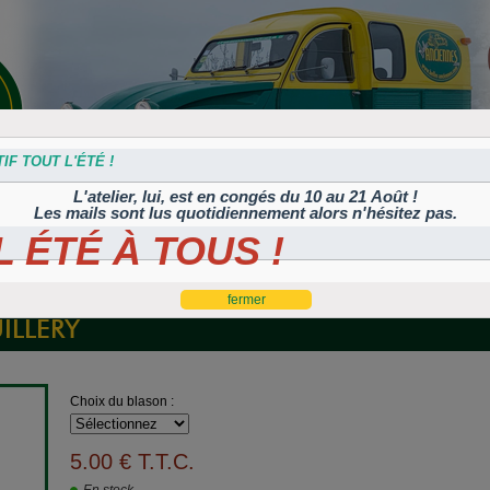
IF TOUT L'ÉTÉ !
L'atelier, lui, est en congés du 10 au 21 Août !
Les mails sont lus quotidiennement alors n'hésitez pas.
 ÉTÉ À TOUS !
s
Plaques
Plaques
Traitement
Polish, cires et
lation
autocollantes et
peintes
Corrosion
machines à polir
es
rétroéclairées
TIFLEX
ILLERY
Choix du blason :
5
.00
€
T.T.C.