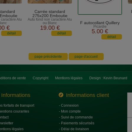
standard
Carrée standard
Emboutie
275x200 Emboutie
 caractère Alu
Auto fond noir caractère Alu
F autocollant Quillery
lanc
ou Blanc
00
€
19
.00
€
Picardie
5
.00
€
ditions de vente
Copyright
Mentions légales
Design : Kevin Beunard
Informations
Informations client
os forfaits de transport
- Connexion
uestions courantes
- Mon compte
ontact
- Suivi de commande
ewsletter
- Paiements sécurisés
entions légales
- Délai de livraison