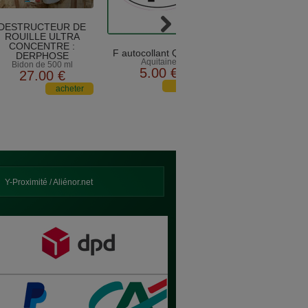
DESTRUCTEUR DE
ROUILLE ULTRA
CONCENTRE :
F autocollant Quillery
DERPHOSE
Aquitaine
Bidon de 500 ml
5
.00
€
27
.00
€
Y-Proximité / Aliénor.net