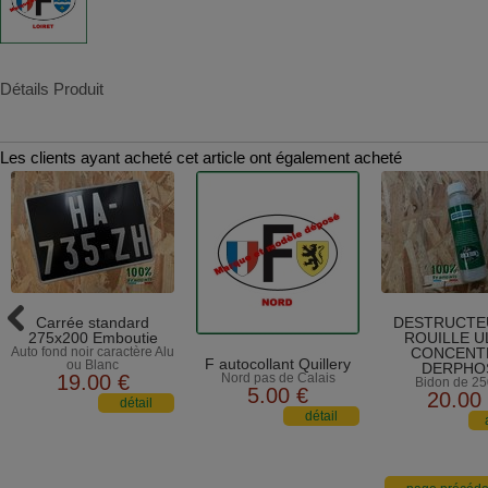
Détails Produit
Les clients ayant acheté cet article ont également acheté
Carrée standard
DESTRUCTE
275x200 Emboutie
ROUILLE U
Auto fond noir caractère Alu
CONCENTR
F autocollant Quillery
ou Blanc
DERPHO
19
.00
€
Nord pas de Calais
Bidon de 25
5
.00
€
20
.00