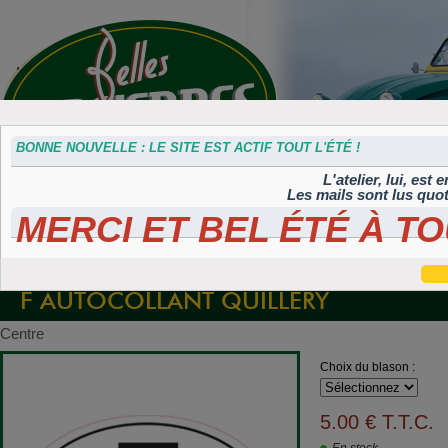
BONNE NOUVELLE : LE SITE EST ACTIF TOUT L'ÉTÉ !
L'atelier, lui, est
Les mails sont lus quo
MERCI ET BEL ÉTÉ À TO
Accessoires
Plaques 3D
Plaques
Plaques
Plaques
divers
Maillefaud et
immatriculation
autocollantes et
peintes
GH
embouties
rétroéclairées
TIFLEX
F AUTOCOLLANT QUILLERY
Centre
Choix du blason :
5
.00
€
T.T.C.