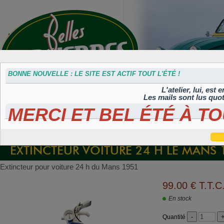
BONNE NOUVELLE : LE SITE EST ACTIF TOUT L'ÉTÉ !
L'atelier, lui, est
Les mails sont lus quo
MERCI ET BEL ÉTÉ À TO
Accessoires
Plaques 3D
Plaques
Plaques
Plaques
divers
Maillefaud et
immatriculation
autocollantes et
peintes
GH
embouties
rétroéclairées
TIFLEX
EXTINCTEUR VOITURE 24 H LE MANS 
Extincteur pour voiture 24 h du Mans 1951
99
.00
€
T.T.C
En stock
Quantité