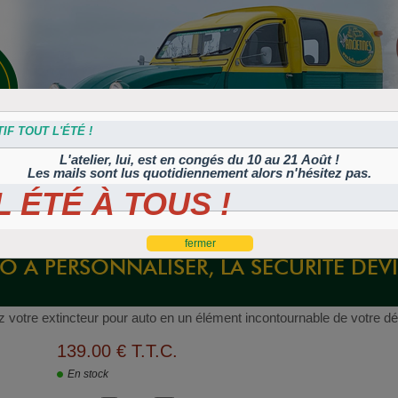
IF TOUT L'ÉTÉ !
L'atelier, lui, est en congés du 10 au 21 Août !
Les mails sont lus quotidiennement alors n'hésitez pas.
 ÉTÉ À TOUS !
s
Plaques
Plaques
Traitement
Polish, cires et
lation
autocollantes et
peintes
Corrosion
machines à polir
es
rétroéclairées
TIFLEX
O À PERSONNALISER, LA SÉCURITÉ DEV
z votre extincteur pour auto en un élément incontournable de votre dé
139
.00
€
T.T.C.
En stock