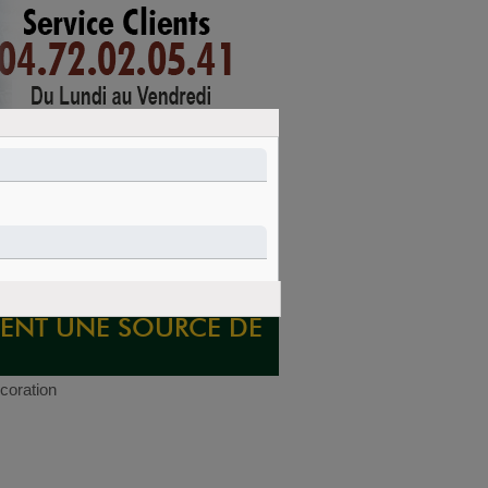
mon compte
connexion
PANIER
Nettoyage et
Idées cadeaux
entretien
IENT UNE SOURCE DE
coration