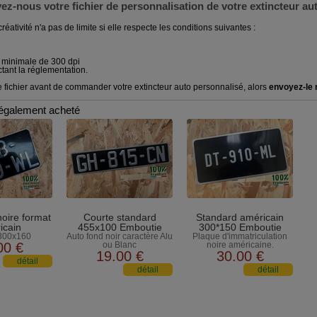
oyez-nous votre fichier de personnalisation de votre extincteur a
réativité n'a pas de limite si elle respecte les conditions suivantes :
n minimale de 300 dpi
ectant la réglementation.
re fichier avant de commander votre extincteur auto personnalisé, alors
envoyez-le n
t également acheté
noire format
Courte standard
Standard américain
icain
455x100 Emboutie
300*150 Emboutie
300x160
Auto fond noir caractère Alu
Plaque d'immatriculation
00
€
ou Blanc
noire américaine.
19
.00
€
30
.00
€