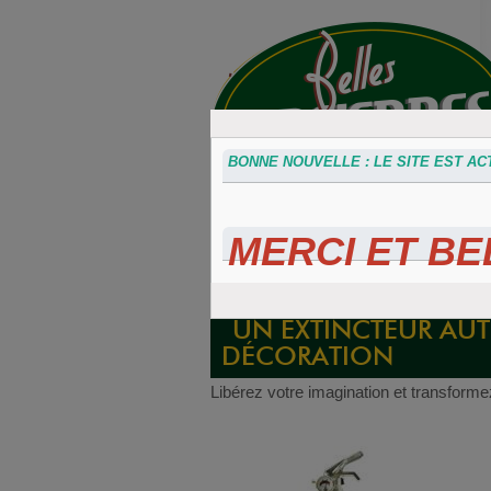
BONNE NOUVELLE : LE SITE EST ACT
MERCI ET BEL
Accessoires
Plaques 3D
Plaque
divers
Maillefaud et
immatricu
GH
embouti
UN EXTINCTEUR AUT
DÉCORATION
Libérez votre imagination et transforme