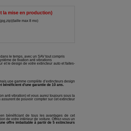
t la mise en production)
,jpg,zip)(taille max 8 mo)
e dans le temps, avec un SAV tout compris
ystème de fixation anti vibrations
 et le design de votre extincteur auto et faites-
rmais une gamme complète d’extincteurs design
 bénéficient d’une garantie de 10 ans.
on anti vibration) et vous aurez toujours sous la
 assurent de pouvoir compter sur cet extincteur
en bénéficiant de tous les avantages de cet
on de votre intérieur de voiture. Offrez-vous un
e offre imbattable à partir de 5 extincteurs