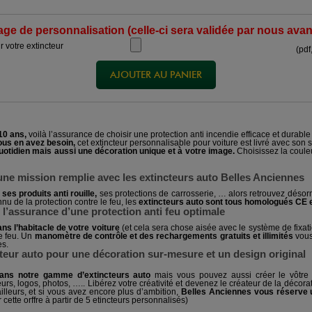
e de personnalisation (celle-ci sera validée par nous avan
r votre extincteur
(pdf
10 ans,
voilà l’assurance de choisir une protection anti incendie efficace et durabl
ous en avez besoin,
cet extincteur personnalisable pour voiture est livré avec son s
quotidien mais aussi une décoration unique et à votre image.
Choisissez la couleur
une mission remplie avec les extincteurs auto Belles Anciennes
ses produits anti rouille
,
ses protections de carrosserie, … alors retrouvez déso
nu de la protection contre le feu, les
extincteurs auto sont tous homologués CE et
, l’assurance d’une protection anti feu optimale
ns l’habitacle de votre voiture
(et cela sera chose aisée avec le système de fixati
de feu. Un
manomètre de contrôle et des rechargements gratuits et illimités
vous
es.
teur auto pour une décoration sur-mesure et un design original
dans notre gamme d’extincteurs auto
mais vous pouvez aussi créer le vôtre 
s, logos, photos, ….. Libérez votre créativité et devenez le créateur de la décorati
illeurs, et si vous avez encore plus d’ambition,
Belles Anciennes vous réserve un
 cette orffre à partir de 5 etincteurs personnalisés
)