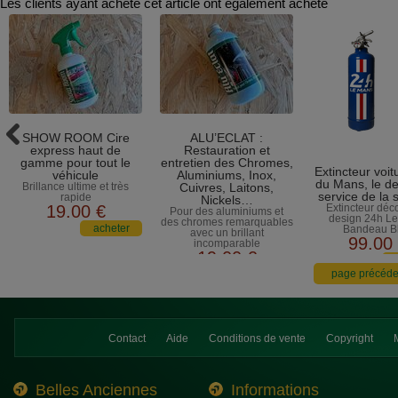
Les clients ayant acheté cet article ont également acheté
SHOW ROOM Cire
ALU’ECLAT :
express haut de
Restauration et
gamme pour tout le
entretien des Chromes,
Extincteur voit
véhicule
Aluminiums, Inox,
du Mans, le d
Brillance ultime et très
Cuivres, Laitons,
service de la 
rapide
Nickels…
19
.00
€
Extincteur décor
Pour des aluminiums et
design 24h L
des chromes remarquables
Bandeau B
avec un brillant
99
.00
incomparable
19
.00
€
Contact
Aide
Conditions de vente
Copyright
Belles Anciennes
Informations