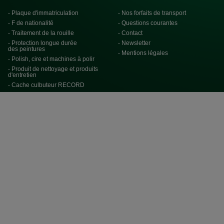
- Plaque d'immatriculation
- Nos forfaits de transport
- F de nationalité
- Questions courantes
- Traitement de la rouille
- Contact
- Protection longue durée
- Newsletter
des peintures
- Mentions légales
- Polish, cire et machines à polir
- Produit de nettoyage et produits
d'entretien
- Cache culbuteur RECORD