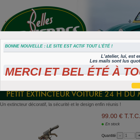
BONNE NOUVELLE : LE SITE EST ACTIF TOUT L'ÉTÉ !
L'atelier, lui, est
Les mails sont lus quo
MERCI ET BEL ÉTÉ À TO
Accessoires
Plaques 3D
Plaques
Plaques
Plaques
divers
Maillefaud et
immatriculation
autocollantes et
peintes
GH
embouties
rétroéclairées
TIFLEX
PETIT EXTINCTEUR VOITURE 24 H D
Un extincteur décoratif, la sécurité et le design enfin réunis !
99
.00
€
T.T.C
En stock
Quantité