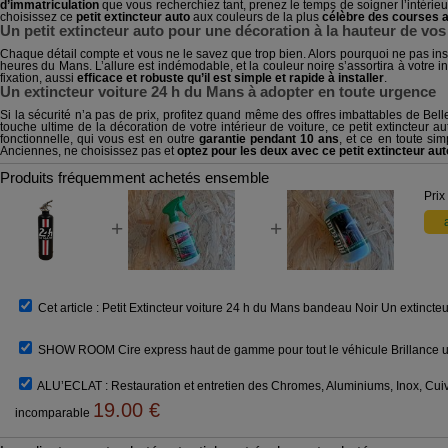
d’immatriculation
que vous recherchiez tant, prenez le temps de soigner l’intérieu
choisissez ce
petit extincteur auto
aux couleurs de la plus
célèbre des courses a
Un petit extincteur auto pour une décoration à la hauteur de vos
Chaque détail compte et vous ne le savez que trop bien. Alors pourquoi ne pas insta
heures du Mans. L’allure est indémodable, et la couleur noire s’assortira à votre int
fixation, aussi
efficace et robuste qu’il est simple et rapide à installer
.
Un extincteur voiture 24 h du Mans à adopter en toute urgence
Si la sécurité n’a pas de prix, profitez quand même des offres imbattables de Bel
touche ultime de la décoration de votre intérieur de voiture, ce petit extincteur a
fonctionnelle, qui vous est en outre
garantie pendant 10 ans
, et ce en toute sim
Anciennes, ne choisissez pas et
optez pour les deux avec ce petit extincteur aut
Produits fréquemment achetés ensemble
Prix
+
+
Cet article :
Petit Extincteur voiture 24 h du Mans bandeau Noir Un extincteur d
SHOW ROOM Cire express haut de gamme pour tout le véhicule Brillance ul
ALU’ECLAT : Restauration et entretien des Chromes, Aluminiums, Inox, Cui
19.00
€
incomparable