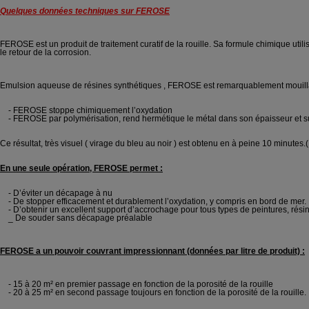
Quelques données techniques sur FEROSE
FEROSE est un produit de traitement curatif de la rouille. Sa formule chimique utili
le retour de la corrosion.
Emulsion aqueuse de résines synthétiques , FEROSE est remarquablement mouillant v
- FEROSE stoppe chimiquement l’oxydation
- FEROSE par polymérisation, rend hermétique le métal dans son épaisseur et supp
Ce résultat, très visuel ( virage du bleu au noir ) est obtenu en à peine 10 minutes.
En une seule opération, FEROSE permet :
- D’éviter un décapage à nu
- De stopper efficacement et durablement l’oxydation, y compris en bord de mer.
- D’obtenir un excellent support d’accrochage pour tous types de peintures, rési
_ De souder sans décapage préalable
FEROSE a un pouvoir couvrant impressionnant
(données par litre de produit)
:
- 15 à 20 m² en premier passage en fonction de la porosité de la rouille
- 20 à 25 m² en second passage toujours en fonction de la porosité de la rouille.