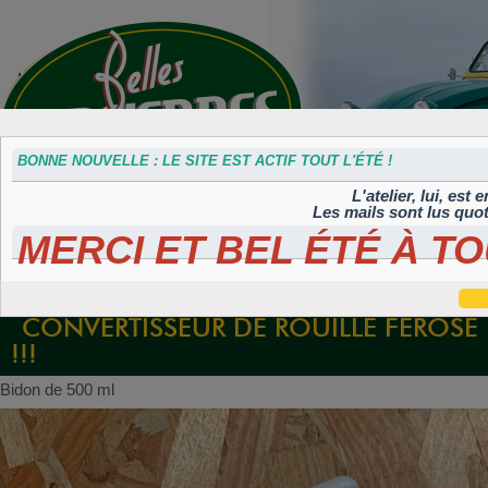
BONNE NOUVELLE : LE SITE EST ACTIF TOUT L'ÉTÉ !
L'atelier, lui, est
Les mails sont lus quo
MERCI ET BEL ÉTÉ À TO
Accessoires
Plaques 3D
Plaques
Plaques
Plaques
divers
Maillefaud et
immatriculation
autocollantes et
peintes
GH
embouties
rétroéclairées
TIFLEX
CONVERTISSEUR DE ROUILLE FEROSE :
!!!
Bidon de 500 ml