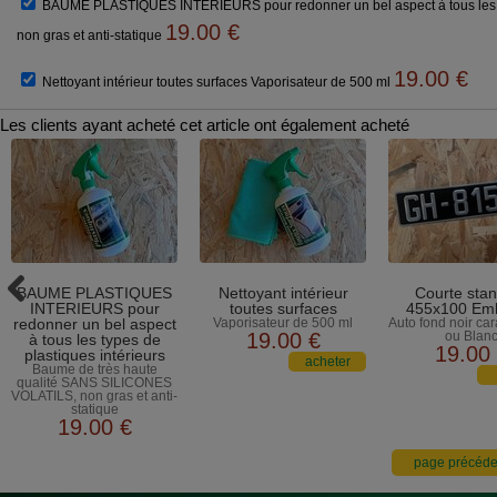
BAUME PLASTIQUES INTERIEURS pour redonner un bel aspect à tous les t
19.00
€
non gras et anti-statique
19.00
€
Nettoyant intérieur toutes surfaces Vaporisateur de 500 ml
Les clients ayant acheté cet article ont également acheté
BAUME PLASTIQUES
Nettoyant intérieur
Courte sta
INTERIEURS pour
toutes surfaces
455x100 Emb
redonner un bel aspect
Vaporisateur de 500 ml
Auto fond noir car
19
.00
€
ou Blan
à tous les types de
19
.00
plastiques intérieurs
Baume de très haute
qualité SANS SILICONES
VOLATILS, non gras et anti-
statique
19
.00
€