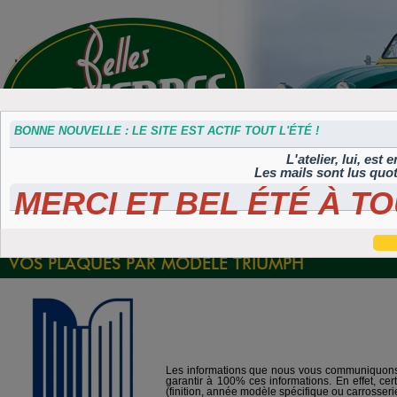
BONNE NOUVELLE : LE SITE EST ACTIF TOUT L'ÉTÉ !
L'atelier, lui, est
Les mails sont lus quo
MERCI ET BEL ÉTÉ À TO
Accessoires
Plaques 3D
Plaques
Plaques
Plaques
divers
Maillefaud et
immatriculation
autocollantes et
peintes
GH
embouties
rétroéclairées
TIFLEX
VOS PLAQUES PAR MODÈLE TRIUMPH
Les informations que nous vous communiquons s
garantir à 100% ces informations. En effet, ce
(finition, année modèle spécifique ou carrosseri