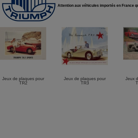
Attention aux véhicules importés en France qui
Jeux de plaques pour
Jeux de plaques pour
Jeux d
TR2
TR3
T