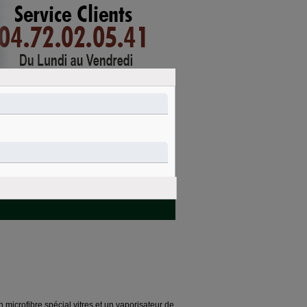
mon compte
connexion
PANIER
Nettoyage et
Idées cadeaux
entretien
microfibre spécial vitres et un vaporisateur de