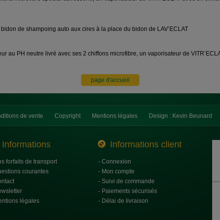
 un bidon de shampoing auto aux cires à la place du bidon de LAV’ECLAT
eur au PH neutre livré avec ses 2 chiffons microfibre, un vaporisateur de VITR’ECLAT
ditions de vente
Copyright
Mentions légales
Design : Kevin Beunard
Informations
Informations client
os forfaits de transport
- Connexion
uestions courantes
- Mon compte
ontact
- Suivi de commande
ewsletter
- Paiements sécurisés
entions légales
- Délai de livraison