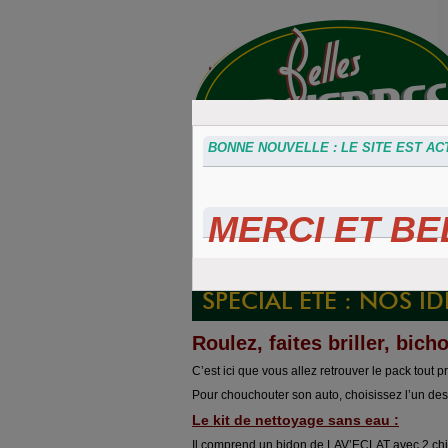
BONNE NOUVELLE : LE SITE EST ACT
MERCI ET BEL
Accessoires
Plaques 3D
Plaque
divers
Maillefaud et
immatricu
GH
embouti
SPÉCIAL ÉTÉ : NOS I
Roulez, faites briller, bicho
C’est ici que vous allez retrouver le pack tout p
Pour chouchouter son auto, choisissez l’un des 
Le kit de nettoyage sans eau :
Il comprend un bidon de LAV’ECLAT avec 2 chiff