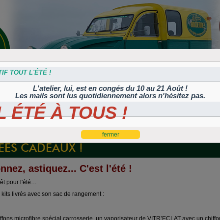
IF TOUT L'ÉTÉ !
L'atelier, lui, est en congés du 10 au 21 Août !
Les mails sont lus quotidiennement alors n'hésitez pas.
 ÉTÉ À TOUS !
s
Plaques
Plaques
Traitement
Polish, cires et
lation
autocollantes et
peintes
Corrosion
machines à polir
es
rétroéclairées
TIFLEX
DÉES CADEAUX !
nnez, astiquez... C'est l'été !
rêt pour l'été…
kits livrés avec son sac de rangement :
ons microfibre spécial carrosserie, un vaporisateur de VITR’ECLAT avec un chiffon 