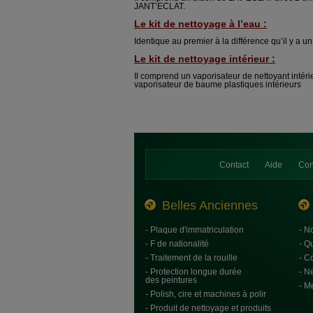
JANT’ECLAT.
Le kit de nettoyage à l’eau :
Identique au premier à la différence qu’il y a
Le kit de nettoyage intérieur :
Il comprend un vaporisateur de nettoyant intéri
vaporisateur de baume plastiques intérieurs
Contact
Aide
Con
Belles Anciennes
- Plaque d'immatriculation
- N
- F de nationalité
- Q
- Traitement de la rouille
- C
- Protection longue durée
- N
des peintures
- M
- Polish, cire et machines à polir
- Produit de nettoyage et produits