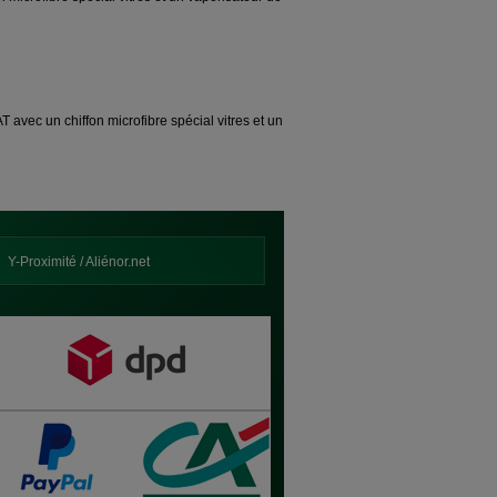
 avec un chiffon microfibre spécial vitres et un
Y-Proximité / Aliénor.net