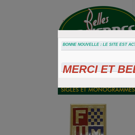
BONNE NOUVELLE : LE SITE EST ACT
MERCI ET BEL
Accessoires
Plaques 3D
Plaque
divers
Maillefaud et
immatricu
GH
embouti
SIGLES ET MONOGRAMMES 