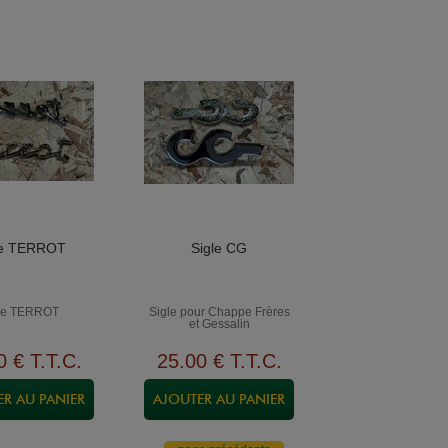
le TERROT
Sigle CG
le TERROT
Sigle pour Chappe Frères
et Gessalin
0
€
T.T.C.
25
.00
€
T.T.C.