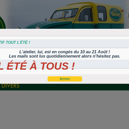
IF TOUT L'ÉTÉ !
L'atelier, lui, est en congés du 10 au 21 Août !
Les mails sont lus quotidiennement alors n'hésitez pas.
 ÉTÉ À TOUS !
s
Plaques
Plaques
Traitement
Polish, cires et
lation
autocollantes et
peintes
Corrosion
machines à polir
es
rétroéclairées
TIFLEX
DIVERS