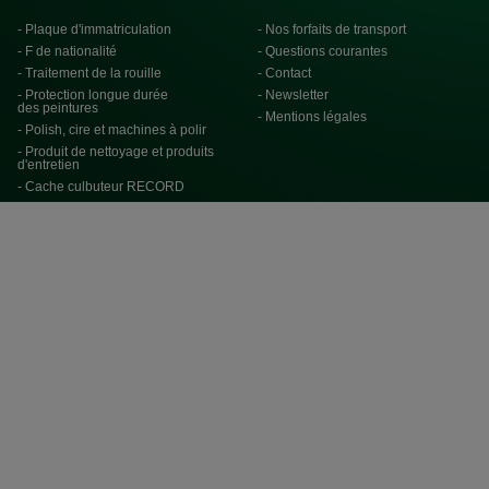
- Plaque d'immatriculation
- Nos forfaits de transport
- F de nationalité
- Questions courantes
- Traitement de la rouille
- Contact
- Protection longue durée
- Newsletter
des peintures
- Mentions légales
- Polish, cire et machines à polir
- Produit de nettoyage et produits
d'entretien
- Cache culbuteur RECORD