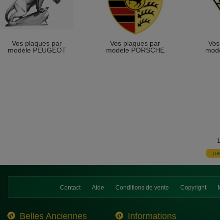
Vos plaques par
Vos plaques par
Vos
modèle PEUGEOT
modèle PORSCHE
mod
Contact
Aide
Conditions de vente
Copyright
Belles Anciennes
Informations