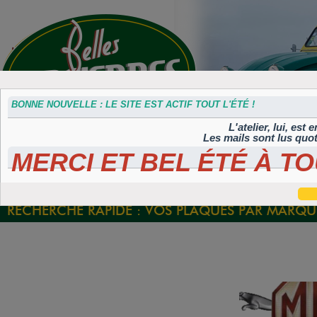
BONNE NOUVELLE : LE SITE EST ACTIF TOUT L'ÉTÉ !
L'atelier, lui, est
Les mails sont lus quo
MERCI ET BEL ÉTÉ À TO
Accessoires
Plaques 3D
Plaques
Plaques
Plaques
divers
Maillefaud et
immatriculation
autocollantes et
peintes
GH
embouties
rétroéclairées
TIFLEX
RECHERCHE RAPIDE : VOS PLAQUES PAR MARQUE