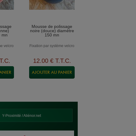
issage
Mousse de polissage
enne)
noire (douce) diamètre
0 mn
150 mn
me velcro
Fixation par système velcro
T.C.
12
.00
€
T.T.C.
Y-Proximité / Aliénor.net