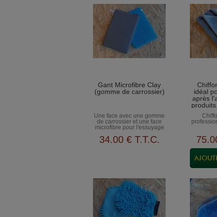
Gant Microfibre Clay
Chiffo
(gomme de carrossier)
idéal po
après l'
produits
la ca
Une face avec une gomme
Chiff
table
de carrossier et une face
professio
microfibre pour l'essuyage
34
.00
€
T.T.C.
75
.0