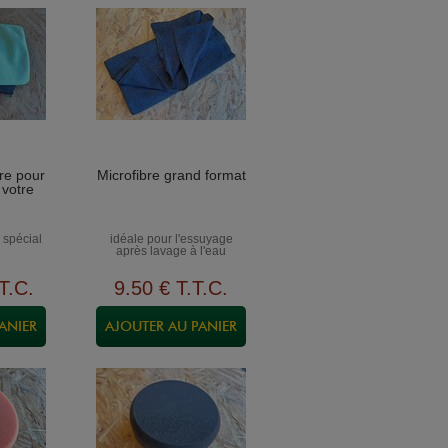
bre pour
Microfibre grand format
 votre
s spécial
idéale pour l'essuyage
après lavage à l'eau
T.C.
9
.50
€
T.T.C.