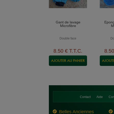
Gant de lavage
Epong
Microfibre
M
Double face
Do
8
.50
€
T.T.C.
8
.5
Contact
Aide
Con
Belles Anciennes