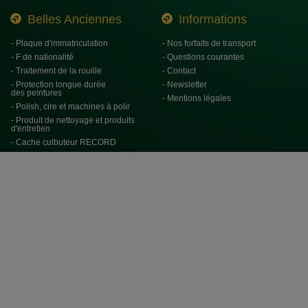
Belles Anciennes
Informations
- Plaque d'immatriculation
- Nos forfaits de transport
- F de nationalité
- Questions courantes
- Traitement de la rouille
- Contact
- Protection longue durée
- Newsletter
des peintures
- Mentions légales
- Polish, cire et machines à polir
- Produit de nettoyage et produits
d'entretien
- Cache culbuteur RECORD