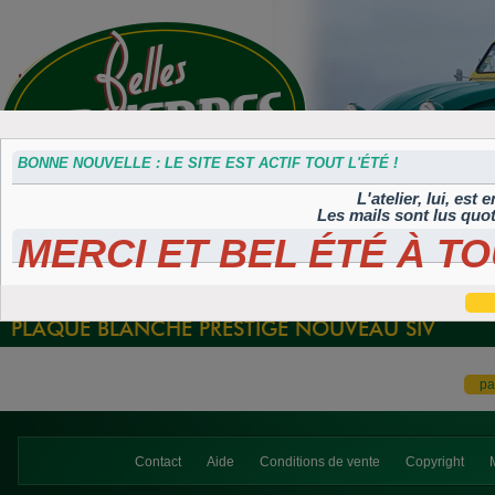
BONNE NOUVELLE : LE SITE EST ACTIF TOUT L'ÉTÉ !
L'atelier, lui, est
Les mails sont lus quo
MERCI ET BEL ÉTÉ À TO
Accessoires
Plaques 3D
Plaques
Plaques
Plaques
divers
Maillefaud et
immatriculation
autocollantes et
peintes
GH
embouties
rétroéclairées
TIFLEX
PLAQUE BLANCHE PRESTIGE NOUVEAU SIV
Contact
Aide
Conditions de vente
Copyright