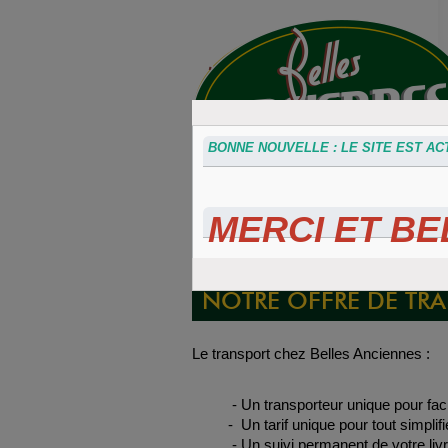
BONNE NOUVELLE : LE SITE EST ACT
MERCI ET BEL
Accessoires
Plaques 3D
Plaque
divers
Maillefaud et
immatricu
GH
embouti
NOTRE OFFRE DE TR
Le transport chez Belles Anciennes :
- Un transporteur unique pour facilit
- Un tarif unique pour tout simplifier 
- Un suivi permanent de votre livr