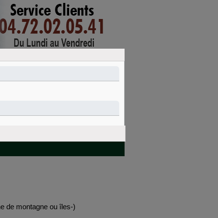
mon compte
connexion
PANIER
Nettoyage et
Idées cadeaux
entretien
one de montagne ou îles-)