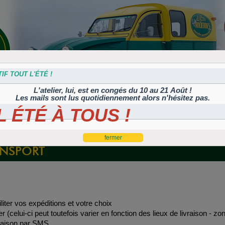
IF TOUT L'ÉTÉ !
L'atelier, lui, est en congés du 10 au 21 Août !
Les mails sont lus quotidiennement alors n'hésitez pas.
 ÉTÉ À TOUS !
s
Plaques
Plaques
Traitement
Polish, cires et
lation
autocollantes et
peintes
Corrosion
machines à polir
es
rétroéclairées
TIFLEX
ANSPORT
er vos expéditions et votre choix
(celui-ci peut toutefois varier en fonction des lieux de livraison - z
aison par SMS