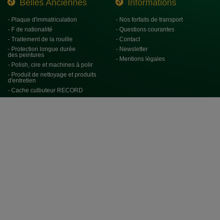
Belles Anciennes
Informations
- Plaque d'immatriculation
- Nos forfaits de transport
- F de nationalité
- Questions courantes
- Traitement de la rouille
- Contact
- Protection longue durée
- Newsletter
des peintures
- Mentions légales
- Polish, cire et machines à polir
- Produit de nettoyage et produits
d'entretien
- Cache culbuteur RECORD