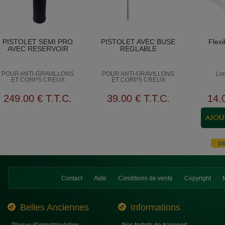
PISTOLET SEMI PRO
PISTOLET AVEC BUSE
Flexi
AVEC RESERVOIR
REGLABLE
POUR ANTI-GRAVILLONS
POUR ANTI-GRAVILLONS
Lo
ET CORPS CREUX
ET CORPS CREUX
249
.00
€
T.T.C.
39
.00
€
T.T.C.
14
.
Contact
Aide
Conditions de vente
Copyright
Belles Anciennes
Informations