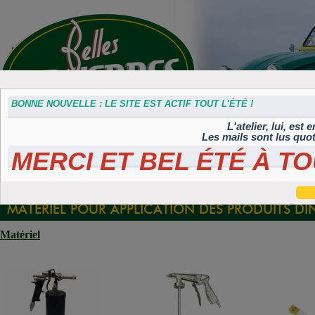
BONNE NOUVELLE : LE SITE EST ACTIF TOUT L'ÉTÉ !
L'atelier, lui, est
Les mails sont lus quo
MERCI ET BEL ÉTÉ À TO
Accessoires
Plaques 3D
Plaques
Plaques
Plaques
divers
Maillefaud et
immatriculation
autocollantes et
peintes
GH
embouties
rétroéclairées
TIFLEX
MATÉRIEL POUR APPLICATION DES PRODUITS DI
Matériel