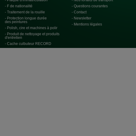
- Plaque d'immatriculation
- Nos forfaits de transport
- F de nationalité
- Questions courantes
- Traitement de la rouille
- Contact
- Protection longue durée
- Newsletter
des peintures
- Mentions légales
- Polish, cire et machines à polir
- Produit de nettoyage et produits
d'entretien
- Cache culbuteur RECORD