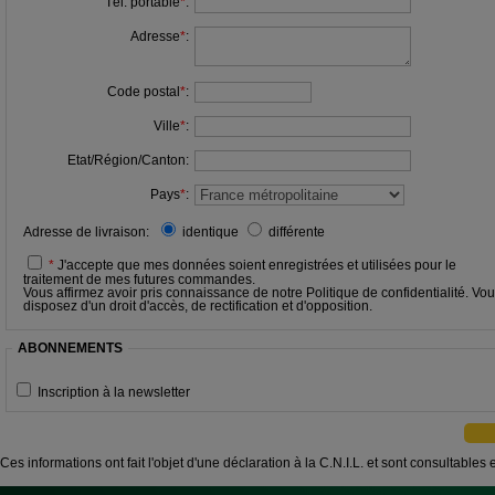
Tél. portable
*
:
Adresse
*
:
Code postal
*
:
Ville
*
:
Etat/Région/Canton
:
Pays
*
:
Adresse de livraison:
identique
différente
*
J'accepte que mes données soient enregistrées et utilisées pour le
traitement de mes futures commandes.
Vous affirmez avoir pris connaissance de notre
Politique de confidentialité
. Vo
disposez d'un droit d'accès, de rectification et d'opposition.
ABONNEMENTS
Inscription à la newsletter
Ces informations ont fait l'objet d'une déclaration à la C.N.I.L. et sont consultables 