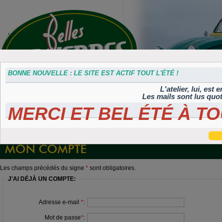
BONNE NOUVELLE : LE SITE EST ACTIF TOUT L'ÉTÉ !
L'atelier, lui, est
Les mails sont lus quo
MERCI ET BEL ÉTÉ À TO
Accessoires
Plaques 3D
Plaques
Plaques
Plaques
divers
Maillefaud et
immatriculation
autocollantes et
peintes
GH
embouties
rétroéclairées
TIFLEX
MON COMPTE
Les champs précédés du signe
*
sont obligatoires.
J'AI DÉJÀ UN COMPTE:
Adresse e-mail
*
:
Mot de passe
*
: