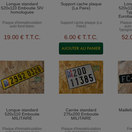
Longue standard
Support cache plaque
Lon
520x110 Emboutie SIV
(La Paire)
520x11
homologuée
Typ
Euroba
Plaque d'immatriculation
Support cache plaque (La
Plaque 
auto fond blanc
Paire)
auto
Typogra
19
.00
€
T.T.C.
6
.00
€
T.T.C.
52
.
Longue standard
Carrée standard
Maillef
520x110 Emboutie
275x200 Emboutie
MILITAIRE
MILITAIRE
Plaque d'immatriculation
Plaque d'immatriculation
Fo