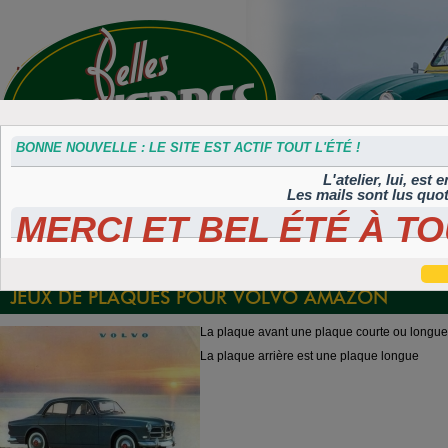
BONNE NOUVELLE : LE SITE EST ACTIF TOUT L'ÉTÉ !
L'atelier, lui, est
Les mails sont lus quo
MERCI ET BEL ÉTÉ À TO
Accessoires
Plaques 3D
Plaques
Plaques
Plaques
divers
Maillefaud et
immatriculation
autocollantes et
peintes
GH
embouties
rétroéclairées
TIFLEX
JEUX DE PLAQUES POUR VOLVO AMAZON
La plaque avant une plaque courte ou longue
La plaque arrière est une plaque longue