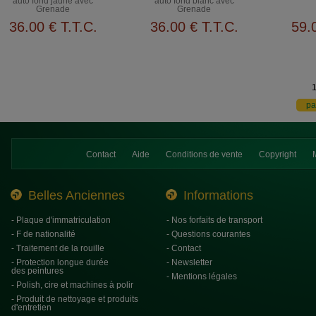
auto fond jaune avec
auto fond blanc avec
Grenade
Grenade
36
.00
€
T.T.C.
36
.00
€
T.T.C.
59
.
Contact
Aide
Conditions de vente
Copyright
Belles Anciennes
Informations
- Plaque d'immatriculation
- Nos forfaits de transport
- F de nationalité
- Questions courantes
- Traitement de la rouille
- Contact
- Protection longue durée
- Newsletter
des peintures
- Mentions légales
- Polish, cire et machines à polir
- Produit de nettoyage et produits
d'entretien