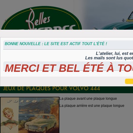
BONNE NOUVELLE : LE SITE EST ACTIF TOUT L'ÉTÉ !
L'atelier, lui, est
Les mails sont lus quo
MERCI ET BEL ÉTÉ À TO
Accessoires
Plaques 3D
Plaques
Plaques
Plaques
divers
Maillefaud et
immatriculation
autocollantes et
peintes
GH
embouties
rétroéclairées
TIFLEX
JEUX DE PLAQUES POUR VOLVO 444
La plaque avant une plaque longue
La plaque arrière est une plaque longue