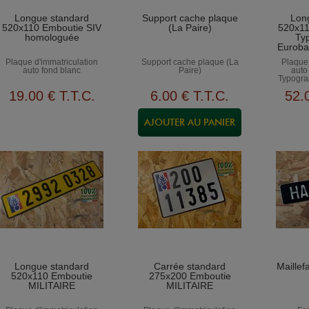
Longue standard
Support cache plaque
Lon
520x110 Emboutie SIV
(La Paire)
520x11
homologuée
Typ
Euroba
Plaque d'immatriculation
Support cache plaque (La
Plaque 
auto fond blanc
Paire)
auto
Typogra
19
.00
€
T.T.C.
6
.00
€
T.T.C.
52
.
Longue standard
Carrée standard
Maillef
520x110 Emboutie
275x200 Emboutie
MILITAIRE
MILITAIRE