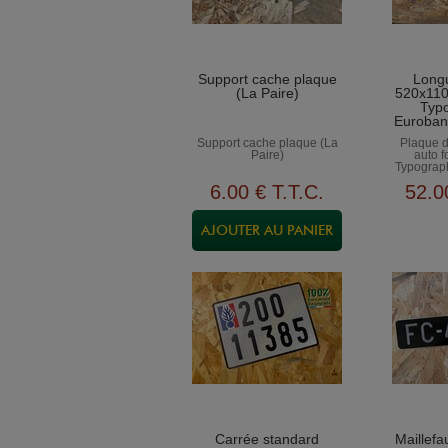
Support cache plaque
Long
(La Paire)
520x110
Typo
Euroban
Support cache plaque (La
Plaque d
Paire)
auto f
Typograp
Al
6
.00
€
T.T.C.
52
.0
Carrée standard
Maillefa