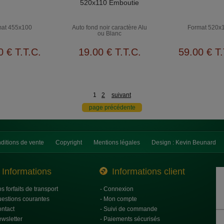
520x110 Emboutie
at 455x100
Auto fond noir caractère Alu
Format 520x
ou Blanc
0
€
T.T.C.
19
.00
€
T.T.C.
59
.00
€
T.
1
2
suivant
ditions de vente
Copyright
Mentions légales
Design : Kevin Beunard
Informations
Informations client
os forfaits de transport
- Connexion
uestions courantes
- Mon compte
ontact
- Suivi de commande
ewsletter
- Paiements sécurisés