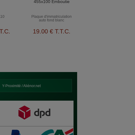
455x100 Emboutie
110
Plaque d'immatriculation
auto fond blanc
T.C.
19
.00
€
T.T.C.
Y-Proximité / Aliénor.net