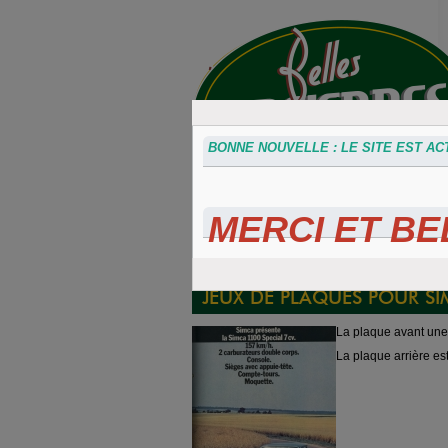
BONNE NOUVELLE : LE SITE EST ACT
MERCI ET BEL
Accessoires
Plaques 3D
Plaque
divers
Maillefaud et
immatricu
GH
embouti
JEUX DE PLAQUES POUR SI
La plaque avant une
La plaque arrière e