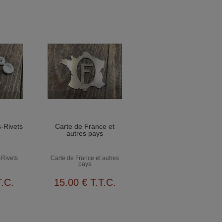
-Rivets
Carte de France et
autres pays
-Rivets
Carte de France et autres
pays
T.C.
15
.00
€
T.T.C.