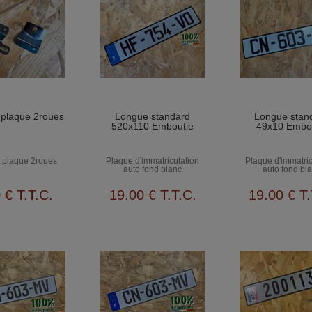
 plaque 2roues
Longue standard
Longue stan
520x110 Emboutie
49x10 Embo
 plaque 2roues
Plaque d'immatriculation
Plaque d'immatric
auto fond blanc
auto fond bl
0
€
T.T.C.
19
.00
€
T.T.C.
19
.00
€
T.