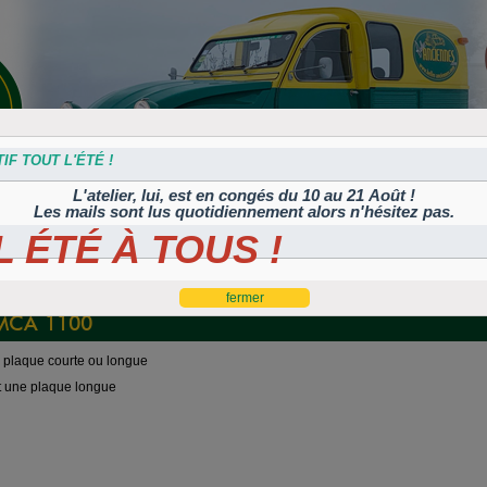
IF TOUT L'ÉTÉ !
L'atelier, lui, est en congés du 10 au 21 Août !
Les mails sont lus quotidiennement alors n'hésitez pas.
 ÉTÉ À TOUS !
s
Plaques
Plaques
Traitement
Polish, cires et
lation
autocollantes et
peintes
Corrosion
machines à polir
es
rétroéclairées
TIFLEX
MCA 1100
 plaque courte ou longue
st une plaque longue