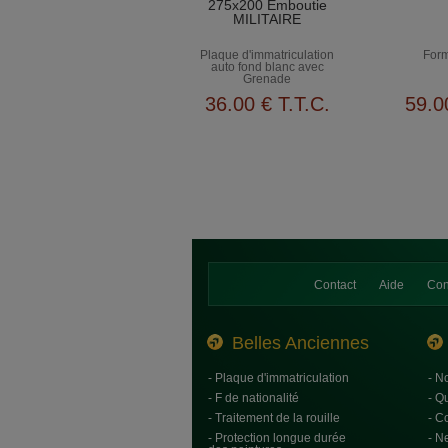
275x200 Emboutie
MILITAIRE
Plaque d'immatriculation
Form
auto fond blanc avec
Grenade
36
.00
€
T.T.C.
59
.0
Contact
Aide
Con
Belles Anciennes
- Plaque d'immatriculation
- N
- F de nationalité
- Q
- Traitement de la rouille
- C
- Protection longue durée
- N