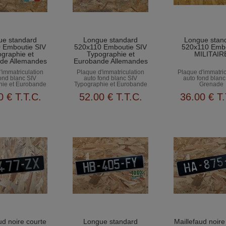
ue standard
Longue standard
Longue stan
 Emboutie SIV
520x110 Emboutie SIV
520x110 Emb
graphie et
Typographie et
MILITAIR
de Allemandes
Eurobande Allemandes
'immatriculation
Plaque d'immatriculation
Plaque d'immatric
ond blanc SIV
auto fond blanc SIV
auto fond blanc
hie et Eurobande
Typographie et Eurobande
Grenade
lemandes
Allemandes
0
€
T.T.C.
52
.00
€
T.T.C.
36
.00
€
T.
ud noire courte
Longue standard
Maillefaud noire