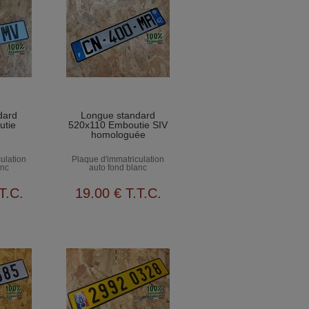
dard
Longue standard
utie
520x110 Emboutie SIV
homologuée
ulation
Plaque d'immatriculation
anc
auto fond blanc
T.C.
19
.00
€
T.T.C.