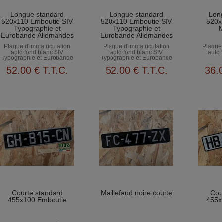
Longue standard
Longue standard
Lon
520x110 Emboutie SIV
520x110 Emboutie SIV
520x
Typographie et
Typographie et
Eurobande Allemandes
Eurobande Allemandes
Plaque d'immatriculation
Plaque d'immatriculation
Plaque 
auto fond blanc SIV
auto fond blanc SIV
auto 
Typographie et Eurobande
Typographie et Eurobande
Allemandes
Allemandes
52
.00
€
T.T.C.
52
.00
€
T.T.C.
36
.
Courte standard
Maillefaud noire courte
Cou
455x100 Emboutie
455x