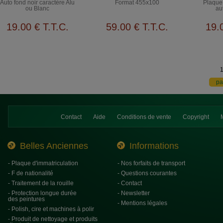
Auto fond noir caractère Alu
Format 455x100
Plaque 
ou Blanc
au
19
.00
€
T.T.C.
59
.00
€
T.T.C.
19
.
Contact
Aide
Conditions de vente
Copyright
Belles Anciennes
Informations
- Plaque d'immatriculation
- Nos forfaits de transport
- F de nationalité
- Questions courantes
- Traitement de la rouille
- Contact
- Protection longue durée
- Newsletter
des peintures
- Mentions légales
- Polish, cire et machines à polir
- Produit de nettoyage et produits