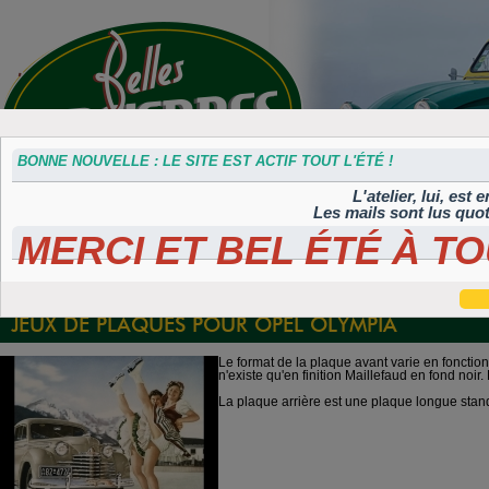
BONNE NOUVELLE : LE SITE EST ACTIF TOUT L'ÉTÉ !
L'atelier, lui, est
Les mails sont lus quo
MERCI ET BEL ÉTÉ À TO
Accessoires
Plaques 3D
Plaques
Plaques
Plaques
divers
Maillefaud et
immatriculation
autocollantes et
peintes
GH
embouties
rétroéclairées
TIFLEX
JEUX DE PLAQUES POUR OPEL OLYMPIA
Le format de la plaque avant varie en fonctio
n'existe qu'en finition Maillefaud en fond noi
La plaque arrière est une plaque longue stan