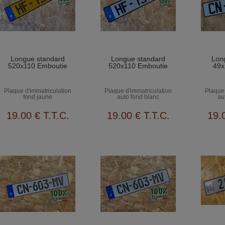
Longue standard
Longue standard
Lon
520x110 Emboutie
520x110 Emboutie
49x
Plaque d'immatriculation
Plaque d'immatriculation
Plaque 
fond jaune
auto fond blanc
au
19
.00
€
T.T.C.
19
.00
€
T.T.C.
19
.