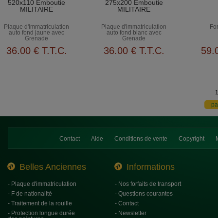
520x110 Emboutie
275x200 Emboutie
MILITAIRE
MILITAIRE
Plaque d'immatriculation
Plaque d'immatriculation
Fo
auto fond jaune avec
auto fond blanc avec
Grenade
Grenade
36
.00
€
T.T.C.
36
.00
€
T.T.C.
59
.
Contact
Aide
Conditions de vente
Copyright
Belles Anciennes
Informations
- Plaque d'immatriculation
- Nos forfaits de transport
- F de nationalité
- Questions courantes
- Traitement de la rouille
- Contact
- Protection longue durée
- Newsletter