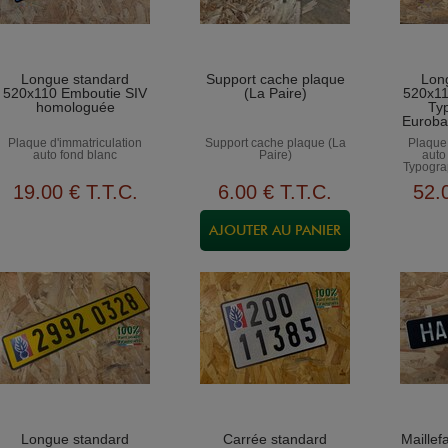
Longue standard
Support cache plaque
Lon
520x110 Emboutie SIV
(La Paire)
520x11
homologuée
Typ
Euroba
Plaque d'immatriculation
Support cache plaque (La
Plaque 
auto fond blanc
Paire)
auto
Typogra
19
.00
€
T.T.C.
6
.00
€
T.T.C.
52
.
Longue standard
Carrée standard
Maillef