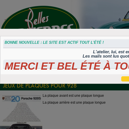
BONNE NOUVELLE : LE SITE EST ACTIF TOUT L'ÉTÉ !
L'atelier, lui, est
Les mails sont lus quo
MERCI ET BEL ÉTÉ À TO
Accessoires
Plaques 3D
Plaques
Plaques
Plaques
divers
Maillefaud et
immatriculation
autocollantes et
peintes
GH
embouties
rétroéclairées
TIFLEX
JEUX DE PLAQUES POUR 928
La plaque avant est une plaque longue
La plaque arrière est une plaque longue