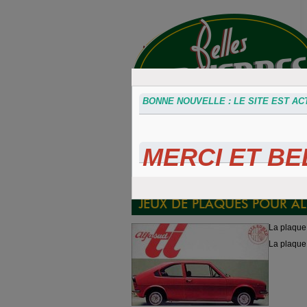
BONNE NOUVELLE : LE SITE EST ACT
MERCI ET BEL
Accessoires
Plaques 3D
Plaque
divers
Maillefaud et
immatricu
GH
embouti
JEUX DE PLAQUES POUR A
La plaque 
La plaque 