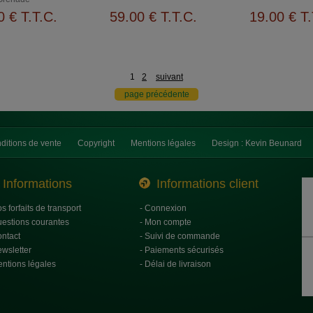
0
€
T.T.C.
59
.00
€
T.T.C.
19
.00
€
T.
1
2
suivant
ditions de vente
Copyright
Mentions légales
Design : Kevin Beunard
Informations
Informations client
os forfaits de transport
- Connexion
uestions courantes
- Mon compte
ontact
- Suivi de commande
ewsletter
- Paiements sécurisés
entions légales
- Délai de livraison