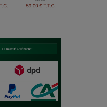
T.C.
59
.00
€
T.T.C.
Y-Proximité / Aliénor.net