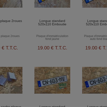
 plaque 2roues
Longue standard
Longue stan
520x110 Emboutie
520x110 Emb
 plaque 2roues
Plaque d'immatriculation
Plaque d'immatric
fond jaune
auto fond bl
0
€
T.T.C.
19
.00
€
T.T.C.
19
.00
€
T.
 cache plaque
Longue standard
Longue stan