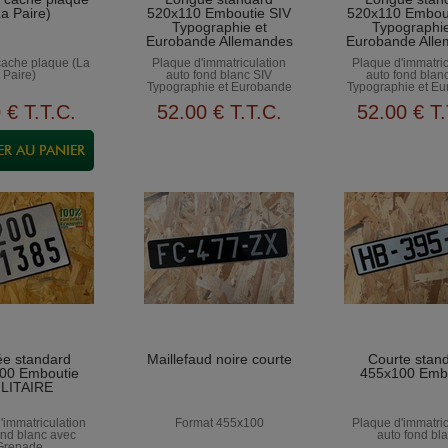
La Paire)
520x110 Emboutie SIV
520x110 Embout
Typographie et
Typographie
Eurobande Allemandes
Eurobande All
cache plaque (La
Plaque d'immatriculation
Plaque d'immatric
Paire)
auto fond blanc SIV
auto fond blan
Typographie et Eurobande
Typographie et E
Allemandes
Allemande
0
€
T.T.C.
52
.00
€
T.T.C.
52
.00
€
T.
ée standard
Maillefaud noire courte
Courte stan
00 Emboutie
455x100 Emb
ILITAIRE
'immatriculation
Format 455x100
Plaque d'immatric
ond blanc avec
auto fond bl
Grenade