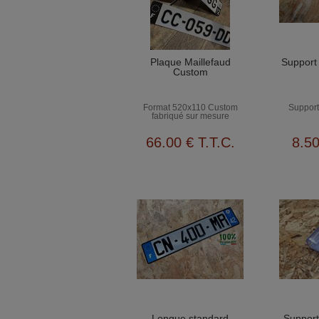
Plaque Maillefaud
Support
Custom
Format 520x110 Custom
Support
fabriqué sur mesure
66
.00
€
T.T.C.
8
.5
Longue standard
Support