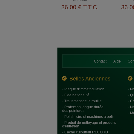
36
.00
€
T.T.C.
36
.0
Contact
Aide
Con
Belles Anciennes
- Plaque d'immatriculation
- N
- F de nationalité
- Q
- Traitement de la rouille
- C
- Protection longue durée
- N
des peintures
- M
- Polish, cire et machines à polir
- Produit de nettoyage et produits
d'entretien
- Cache culbuteur RECORD