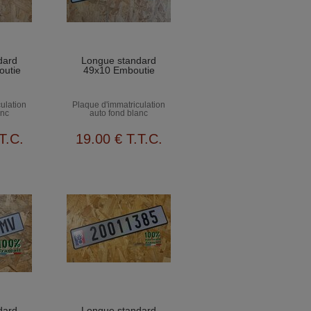
dard
Longue standard
outie
49x10 Emboutie
ulation
Plaque d'immatriculation
anc
auto fond blanc
T.C.
19
.00
€
T.T.C.
dard
Longue standard