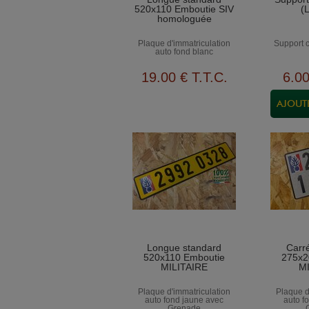
520x110 Emboutie SIV
(
homologuée
Plaque d'immatriculation
Support 
auto fond blanc
19
.00
€
T.T.C.
6
.0
Longue standard
Carr
520x110 Emboutie
275x2
MILITAIRE
M
Plaque d'immatriculation
Plaque d
auto fond jaune avec
auto f
Grenade