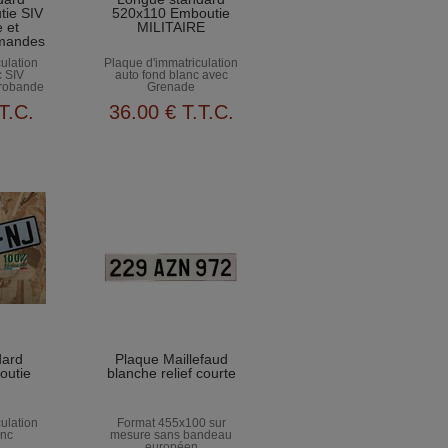
ie SIV
520x110 Emboutie
 et
MILITAIRE
emandes
ulation
Plaque d'immatriculation
c SIV
auto fond blanc avec
urobande
Grenade
s
T.C.
36
.00
€
T.T.C.
dard
Plaque Maillefaud
outie
blanche relief courte
ulation
Format 455x100 sur
anc
mesure sans bandeau
européen