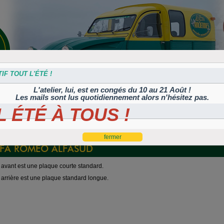
IF TOUT L'ÉTÉ !
L'atelier, lui, est en congés du 10 au 21 Août !
Les mails sont lus quotidiennement alors n'hésitez pas.
 ÉTÉ À TOUS !
s
Plaques
Plaques
Traitement
Polish, cires et
lation
autocollantes et
peintes
Corrosion
machines à polir
es
rétroéclairées
TIFLEX
LFA ROMEO ALFASUD
avant est une plaque courte standard.
arrière est une plaque standard longue.