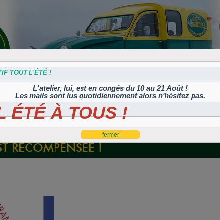
IF TOUT L'ÉTÉ !
L'atelier, lui, est en congés du 10 au 21 Août !
Les mails sont lus quotidiennement alors n'hésitez pas.
 ÉTÉ À TOUS !
s
Plaques
Plaques
Traitement
Polish, cires et
lation
autocollantes et
peintes
Corrosion
machines à polir
es
rétroéclairées
TIFLEX
ST RÉCOMPENSÉE !