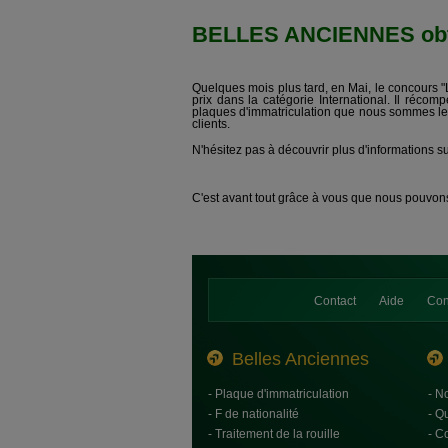
BELLES ANCIENNES obtient
Quelques mois plus tard, en Mai, le concours "
prix dans la catégorie International. Il récomp
plaques d'immatriculation que nous sommes les 
clients.
N'hésitez pas à découvrir plus d'informations su
C'est avant tout grâce à vous que nous pouvons
Contact
Aide
Con
Belles Anciennes
- Plaque d'immatriculation
- N
- F de nationalité
- Q
- Traitement de la rouille
- C