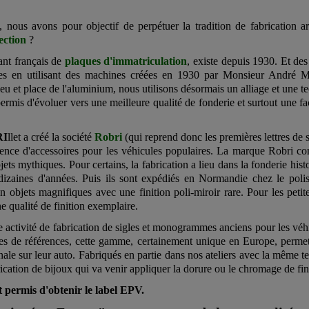
 nous avons pour objectif de perpétuer la tradition de fabrication ar
ection
?
ant français de
plaques d'immatriculation
, existe depuis 1930. Et de
s en utilisant des machines créées en 1930 par Monsieur André Mail
ieu et place de l'aluminium, nous utilisons désormais un alliage et une
rmis d'évoluer vers une meilleure qualité de fonderie et surtout une fac
RI
llet a créé la société
Robri
(qui reprend donc les premières lettres de 
ence d'accessoires pour les véhicules populaires. La marque Robri co
ets mythiques. Pour certains, la fabrication a lieu dans la fonderie hist
 dizaines d'années. Puis ils sont expédiés en Normandie chez le poli
objets magnifiques avec une finition poli-miroir rare. Pour les petit
e qualité de finition exemplaire.
activité de fabrication de sigles et monogrammes anciens pour les véhi
nes de références, cette gamme, certainement unique en Europe, permet
nale sur leur auto. Fabriqués en partie dans nos ateliers avec la même t
rication de bijoux qui va venir appliquer la dorure ou le chromage de fin
t permis d'obtenir le label EPV.