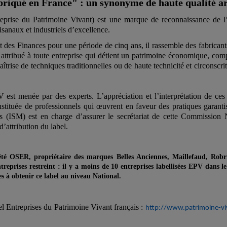
briqué en France" : un synonyme de haute qualité ar
prise du Patrimoine Vivant) est une marque de reconnaissance de l’
tisanaux et industriels d’excellence.
 des Finances pour une période de cinq ans, il rassemble des fabricant
e attribué à toute entreprise qui détient un patrimoine économique, comp
rise de techniques traditionnelles ou de haute technicité et circonscrit 
 est menée par des experts. L’appréciation et l’interprétation de ces 
ituée de professionnels qui œuvrent en faveur des pratiques garantis
ers (ISM) est en charge d’assurer le secrétariat de cette Commission
’attribution du label.
té OSER, propriétaire des marques Belles Anciennes, Maillefaud, Robri
reprises restreint : il y a moins de 10 entreprises labellisées EPV dans l
s à obtenir ce label au niveau National.
el Entreprises du Patrimoine Vivant français :
http://www.patrimoine-v