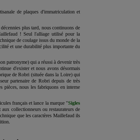
tisanale de plaques d'immatriculation et
s décennies plus tard, nous continuons de
lefaud ! Seul l'alliage utilisé pour la
 technique de coulage issus du monde de la
ilité et une durabilité plus importante du
son patronyme) qui a réussi à devenir très
ntinue d'exister et nous avons désormais
orique de Robri (située dans la Loire) qui
sseur partenaire de Robri depuis de très
es pièces, nous les fabriquons en interne
cules français et lance la marque "
Sigles
 aux collectionneurs ou restaurateurs de
echnique que les caractères Maillefaud ils
ition.