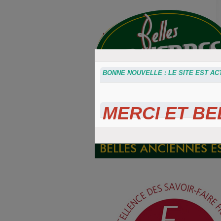
BONNE NOUVELLE : LE SITE EST ACT
MERCI ET BEL
Accessoires
Plaques 3D
Plaque
divers
Maillefaud et
immatricu
GH
embouti
BELLES ANCIENNES E