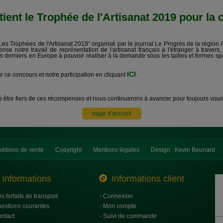
 le Trophée de l'Artisanat 2019 pour la ca
Les Trophées de l'Artisanat 2019" organisé par le journal Le Progrès de la régio
ense notre travail de représentation de l'artisanat français à l'étranger à traver
derniers en Europe à pouvoir réaliser à la demande sous les tailles et formes sp
ICI
r ce concours et notre participation en cliquant
.
 être fiers de ces récompenses et nous continuerons à avancer pour toujours vous 
ditions de vente
Copyright
Mentions légales
Design : Kevin Beunard
Informations
Informations client
os forfaits de transport
- Connexion
uestions courantes
- Mon compte
ontact
- Suivi de commande