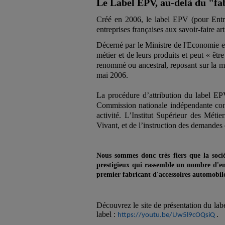
Le Label EPV, au-delà du "fa
Créé en 2006, le label EPV (pour Entre
entreprises françaises aux savoir-faire ar
Décerné par le Ministre de l'Economie et
métier et de leurs produits et peut « êtr
renommé ou ancestral, reposant sur la maît
mai 2006.
La procédure d’attribution du label EPV
Commission nationale indépendante const
activité. L’Institut Supérieur des Méti
Vivant, et de l’instruction des demandes d
Nous sommes donc très fiers que la socié
prestigieux qui rassemble un nombre d'ent
premier fabricant d'accessoires automobile
Découvrez le site de présentation du lab
label :
.
https://youtu.be/Uw5l9cOQsiQ